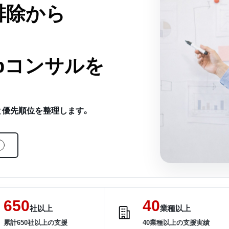
排除から
bコンサルを
と優先順位を整理します。
650
40
社以上
業種以上
累計650社以上の支援
40業種以上の支援実績