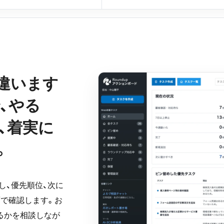
違います
、やる
、着実に
。
にし、優先順位、次に
面で確認します。お
るかを相談しなが