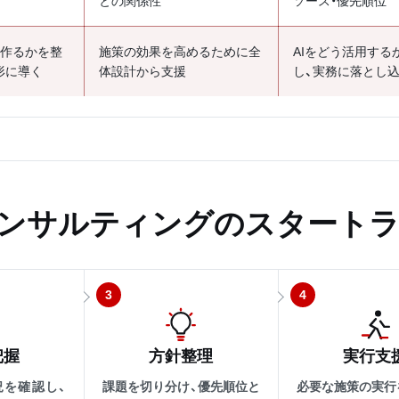
との関係性
ソース・優先順位
を作るかを整
施策の効果を高めるために全
AIをどう活用する
形に導く
体設計から支援
し、実務に落とし
コンサルティングのスタート
3
4
把握
方針整理
実行支
況を確認し、
課題を切り分け、優先順位と
必要な施策の実行