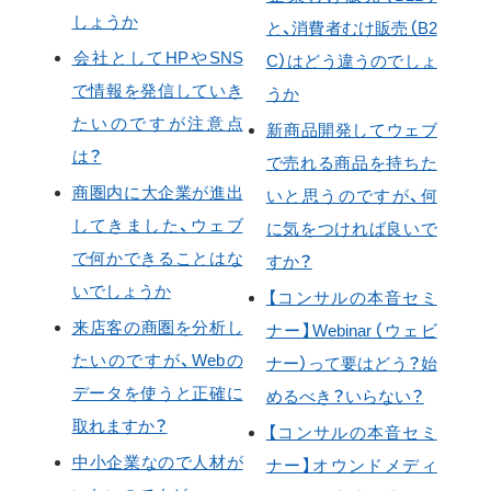
しょうか
と、消費者むけ販売（B2
会社としてHPやSNS
C）はどう違うのでしょ
で情報を発信していき
うか
たいのですが注意点
新商品開発してウェブ
は？
で売れる商品を持ちた
商圏内に大企業が進出
いと思うのですが、何
してきました、ウェブ
に気をつければ良いで
で何かできることはな
すか？
いでしょうか
【コンサルの本音セミ
来店客の商圏を分析し
ナー】Webinar（ウェビ
たいのですが、Webの
ナー）って要はどう？始
データを使うと正確に
めるべき？いらない？
取れますか？
【コンサルの本音セミ
中小企業なので人材が
ナー】オウンドメディ