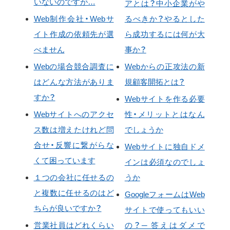
いないのですが…
アとは？中小企業がや
Web制作会社・Webサ
るべきか？やるとした
イト作成の依頼先が選
ら成功するには何が大
べません
事か？
Webの場合競合調査に
Webからの正攻法の新
はどんな方法がありま
規顧客開拓とは？
すか？
Webサイトを作る必要
Webサイトへのアクセ
性・メリットとはなん
ス数は増えたけれど問
でしょうか
合せ・反響に繋がらな
Webサイトに独自ドメ
くて困っています
インは必須なのでしょ
１つの会社に任せるの
うか
と複数に任せるのはど
GoogleフォームはWeb
ちらが良いですか？
サイトで使ってもいい
営業社員はどれくらい
の？─ 答えはダメで