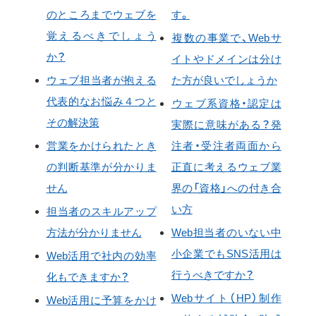
のところまでウェブを
す。
覚えるべきでしょう
複数の事業で、Webサ
か？
イトやドメインは分け
ウェブ担当者が抱える
た方が良いでしょうか
代表的なお悩み４つと
ウェブ系資格・認定は
その解決策
実際に意味がある？発
営業をかけられたとき
注者・受注者両面から
の判断基準が分かりま
正直に考えるウェブ業
せん
界の「資格」への付き合
い方
担当者のスキルアップ
方法が分かりません
Web担当者のいない中
小企業でもSNS活用は
Web活用で社内の効率
行うべきですか？
化もできますか？
Webサイト（HP）制作
Web活用に予算をかけ