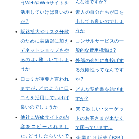
んな物ですか？
うWebやWebサイトを
活用していけば良いの
素人の自分たちが口を
か？
出しても良いのでしょ
うか
販路拡大やリスク分散
のために実店舗に加え
コンサルサービスの一
てネットショップもや
般的な費用相場は？
るのは、難しいでしょ
外部の会社に丸投げす
うか
る危険性ってなんです
口コミが重要と言われ
か？
ますが、どのように口
どんな契約書を結びま
コミを活用していけば
すか？
良いのでしょうか
来て欲しい・ターゲッ
他社にWebサイトの内
トのお客さまが来なく
容をコピーされまし
て困っています…
た、どうしたらいいで
企業むけ販売（B2B）