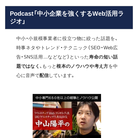
Podcast「中小企業を強くするWeb活用ラ
ジオ」
中小・小規模事業者に役立つ物に絞った話題を、
時事ネタやトレンド・テクニック（SEO・Web広
告・SNS活用…などなど）といった
寿命の短い話
題ではなく
、もっと
根本のノウハウや考え方
を中
心に音声で
配信
しています。