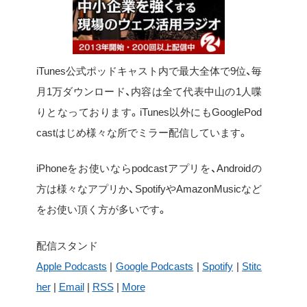
iTunes公式ポッドキャスト内で最大全体で9位、毎
月1万ダウンロード、内容は全て代表中山の1人喋
りとなっております。iTunes以外にもGooglePod
castはじめ様々な所でミラー配信しています。
iPhoneをお使いならpodcastアプリを、Androidの
方は様々なアプリか、SpotifyやAmazonMusicなど
をお使い頂く方が多いです。
配信スタンド
Apple Podcasts
|
Google Podcasts
|
Spotify
|
Stitc
her
|
Email
|
RSS
|
More