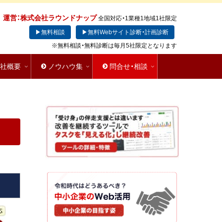
運営：株式会社ラウンドナップ
全国対応・1業種1地域1社限定
▶無料相談
▶無料Webサイト診断・計画診断
※無料相談・無料診断は毎月5社限定となります
会社概要
ノウハウ集
問合せ・相談