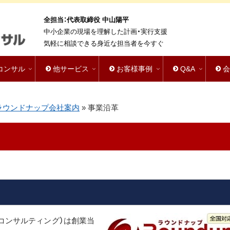
全担当：代表取締役 中山陽平
中小企業の現場を理解した計画・実行支援
気軽に相談できる身近な担当者を今すぐ
bコンサル
他サービス
お客様事例
Q&A
ラウンドナップ会社案内
»
事業沿革
bコンサルティング）は創業当