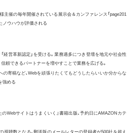
）様主催の毎年開催されている展示会＆カンファレンス「page201
えたノウハウが評価される
り「経営革新認定」を受ける。業務過多につき登壇を地元や社会性
く信頼できるパートナーを増やすことで業務を広げる。
への寄稿など、Webを頑張りたくてもどうしたらいいか分からな
を強める
のWebサイトはうまくいく』書籍出版、予約日にAMAZONカテ
ードの視聴数となる、郵送版のメールレターの登録者が500社を超え