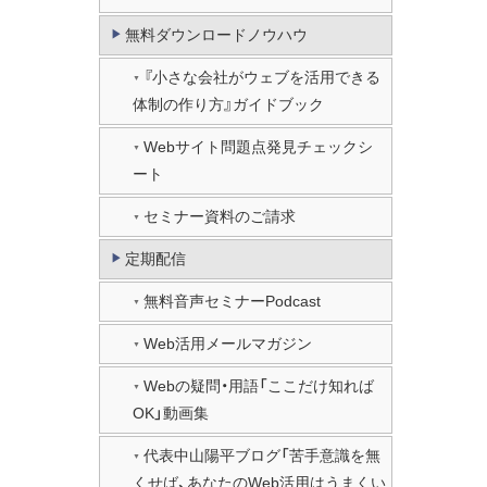
無料ダウンロードノウハウ
『小さな会社がウェブを活用できる
体制の作り方』ガイドブック
Webサイト問題点発見チェックシ
ート
セミナー資料のご請求
定期配信
無料音声セミナーPodcast
Web活用メールマガジン
Webの疑問・用語「ここだけ知れば
OK」動画集
代表中山陽平ブログ「苦手意識を無
くせば、あなたのWeb活用はうまくい