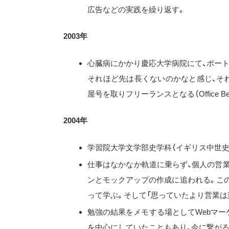
広告などの実践を繰り返す。
2003年
心臓病にかかり慶応大学病院にて、ポート
それほど先は長くないのかなと感じ、そ
屋号を取りフリーランスとなる（Office Begi
2004年
学習院大学文学部史学科（イギリス中世史
仕事はなかなか軌道に乗らず、個人の営
ンとモックアップの作成に追われる。こ
って学ぶ。そして「思っていたより営業は
勉強の結果をメモする場としてWebマー
を中心にしていたこともあり、今に繋が