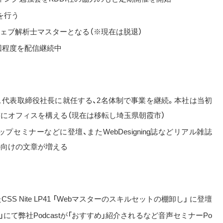
を行う
ウェブ解析士マスターとなる（※現在は脱退）
0回程度を配信継続中
、代表取締役社長に就任する、2名体制で事業を継続。本社は当初
にオフィスを構える（現在は移転し埼玉県朝霞市）
セミナーなどに登壇、またWebDesigning誌などリアル雑誌
外向けの文章が増える
S Nite LP41 「Webマスターのスキルセットの棚卸し」 に登壇
UB」にて弊社Podcastが「おすすめ」紹介されるなど音声セミナーPo