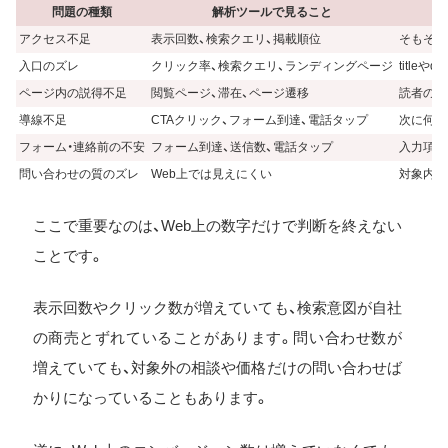
問題の種類
解析ツールで見ること
アクセス不足
表示回数、検索クエリ、掲載順位
そもそも
入口のズレ
クリック率、検索クエリ、ランディングページ
title
ページ内の説得不足
閲覧ページ、滞在、ページ遷移
読者の不
導線不足
CTAクリック、フォーム到達、電話タップ
次に何を
フォーム・連絡前の不安
フォーム到達、送信数、電話タップ
入力項目
問い合わせの質のズレ
Web上では見えにくい
対象内の
ここで重要なのは、Web上の数字だけで判断を終えない
ことです。
表示回数やクリック数が増えていても、検索意図が自社
の商売とずれていることがあります。問い合わせ数が
増えていても、対象外の相談や価格だけの問い合わせば
かりになっていることもあります。