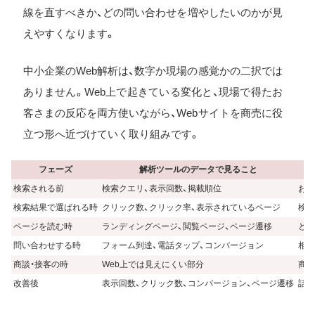
線を直すべきか、どの問い合わせを増やしたいのかが見
えやすくなります。
中小企業のWeb解析は、数字か現場の感覚かの二択では
ありません。Web上で起きている変化と、現場で得たお
客さまの反応を両方使いながら、Webサイトを商売に役
立つ形へ近づけていく取り組みです。
フェーズ
解析ツールのデータで見ること
検索される前
検索クエリ、表示回数、掲載順位
お客
検索結果で選ばれる時
クリック数、クリック率、表示されているページ
検索
ページを読む時
ランディングページ、閲覧ページ、ページ遷移
どの
問い合わせする時
フォーム到達、電話タップ、コンバージョン
相談
商談・接客の時
Web上では見えにくい部分
商談
改善後
表示回数、クリック数、コンバージョン、ページ遷移
話が