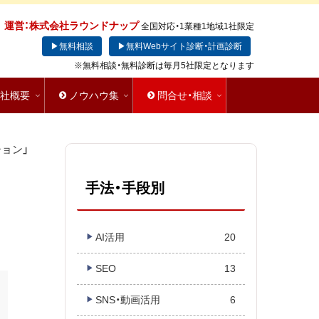
運営：株式会社ラウンドナップ
全国対応・1業種1地域1社限定
▶無料相談
▶無料Webサイト診断・計画診断
※無料相談・無料診断は毎月5社限定となります
会社概要
ノウハウ集
問合せ・相談
ョン」
手法・手段別
AI活用
20
SEO
13
SNS・動画活用
6