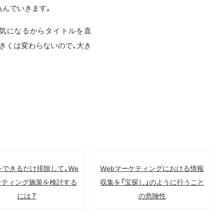
込んでいきます。
に気になるからタイトルを直
きくは変わらないので、大き
。
。
をできるだけ排除して、We
Webマーケティングにおける情報
ケティング施策を検討する
収集を「宝探し」のように行うこと
には？
の危険性