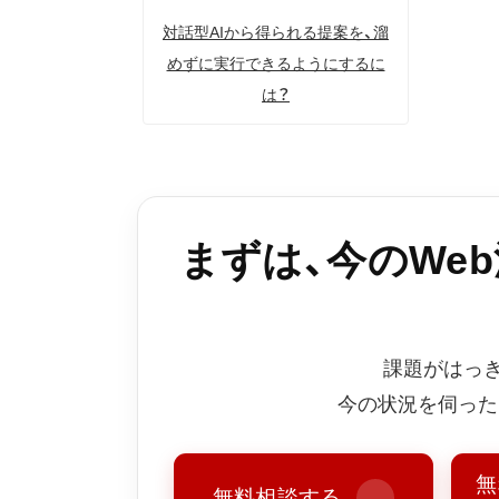
対話型AIから得られる提案を、溜
めずに実行できるようにするに
は？
まずは、今のWe
課題がはっ
今の状況を伺った
無
無料相談する
→