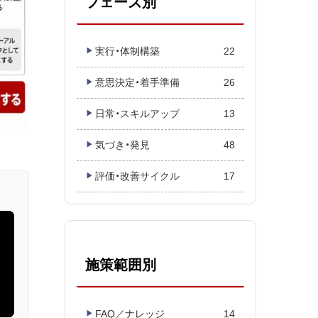
フェーズ別
実行・体制構築
22
意思決定・着手準備
26
日常・スキルアップ
13
気づき・発見
48
評価・改善サイクル
17
施策範囲別
FAQ／ナレッジ
14