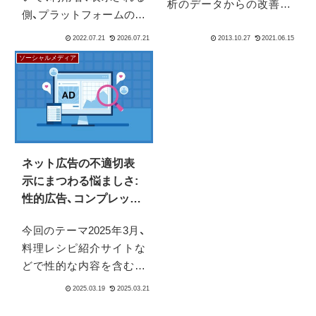
析のデータからの改善以
側、プラットフォームの立
外にも、ぜひ使っていきた
場を分けて押さえるべき
い手法の１つが「ユーザー
ポイント、代表的な仕組み
テスト」です。いわゆるア
ソーシャルメディア
と、それぞれの立場に生じ
クセス解析のデータから
る影響をまとめていきま
問題発見をするための「定
す。
量分析」とは違う「定性分
析」の１つです。なぜな
ら、数値...
ネット広告の不適切表
示にまつわる悩ましさ:
性的広告、コンプレック
ス広告、広告配信の管理
今回のテーマ2025年3月、
責任
料理レシピ紹介サイトな
どで性的な内容を含む広
告が表示され、問題になり
ました。NHKは、料理レシ