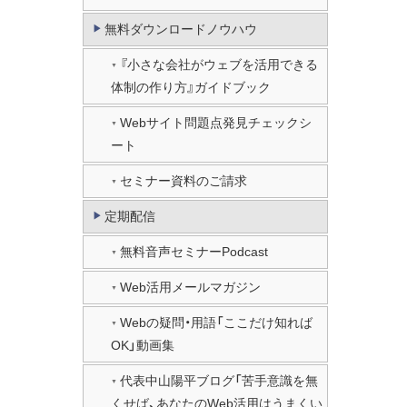
無料ダウンロードノウハウ
『小さな会社がウェブを活用できる
体制の作り方』ガイドブック
Webサイト問題点発見チェックシ
ート
セミナー資料のご請求
定期配信
無料音声セミナーPodcast
Web活用メールマガジン
Webの疑問・用語「ここだけ知れば
OK」動画集
代表中山陽平ブログ「苦手意識を無
くせば、あなたのWeb活用はうまくい