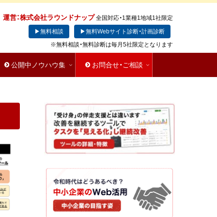
運営：株式会社ラウンドナップ
全国対応・1業種1地域1社限定
▶無料相談
▶無料Webサイト診断・計画診断
※無料相談・無料診断は毎月5社限定となります
公開中ノウハウ集
お問合せ・ご相談