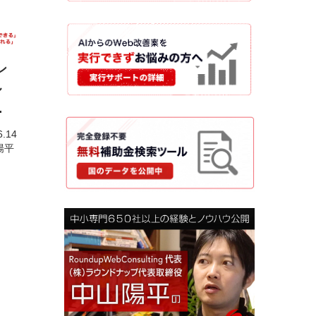
ン
ル
ど
6.09
2021.06.14
ルタント 中山陽平