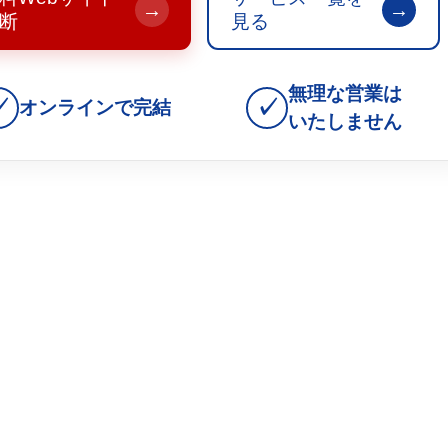
→
→
断
見る
無理な営業は
✓
✓
オンラインで完結
いたしません