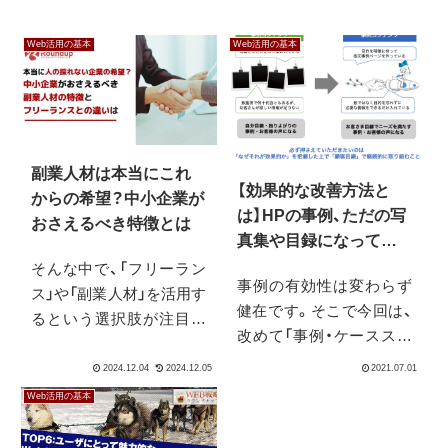
Web活用の基本
Web活用の基本
副業人材は本当にこれ
【効果的な改善方法と
からの希望？中小企業が
は】HPの事例、ただの写
おさえるべき特徴とは
真集や目録になってい
ませんか？
そんな中で、「フリーラン
事例の有効性は変わらず
ス」や「副業人材」を活用す
健在です。そこで今回は、
るという選択肢が注目さ
改めて「事例・ケーススタ
れています。しかし、この
ディ・お客様の声の意義
二つは決して似て非なる
は？」「おさえるべきポイ
物だということに注意が
Web活用の基本
ントは？」などをお伝えで
必要です。
きればと思います。一歩