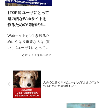
踏み出して、お客様がそこ
で夢を見てくれるような
【TOP6】ユーザにとって
コンテンツづくりが必要
魅力的なWebサイトを
です
作るための「制作の6ス
テップ」とは
Webサイトが、生き残るた
めにやはり重要なのは「買
い手（ユーザ）にとって魅
力的かどうか」もはや競争
が全くないマーケットを
探すのは至難の業、自分で
ブルーオーシャンを作り
出していくしかありませ
人の心に響く「レビュー」「お客さまの声」を
ん。しかし、そのブルーオ
作るための6つのポイント
ーシャンも、きちんとした
参入...