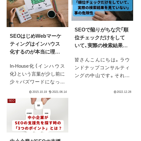
SEOで陥りがちな穴「順
SEOはじめWebマーケ
位チェックだけをして
ティングはインハウス
いて、実際の検索結果を
化するのが本当に理想
見ていない」
皆さんこんにちは。ラウ
か？
In-House化（インハウス
ンドナップコンサルティ
化）という言葉が少し前に
ングの中山です。それで
少々バズワードになった
は本日も中小企業、小規模
ように思います。この記
事業者の方々のウェブ活
事のタイトルに有るよう
用のヒントになるような
SEO
にSEOの話もそうですし
ニュースやトピックスを
PPCなどリスティング広
お送りしていきたいと思
告などもそうでした。イ
います。今回はSEOにつ
ンハウス化はつまりは「内
いて、陥りがちな罠「順位
製化」ということです。
チェックだけを...