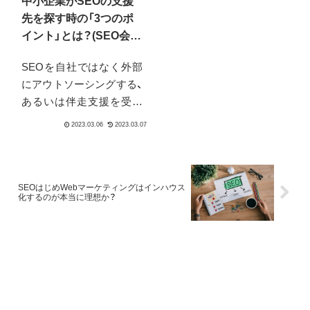
中小企業がSEOの支援
「自...
先を探す時の「3つのポ
イント」とは？(SEO会
社・業者探し)
SEOを自社ではなく外部
にアウトソーシングする、
あるいは伴走支援を受け
る企業は多いでしょう。
内製化できている方が珍
しいと思いますし、内製化
が正義というわけでもあ
りません。しかしここで
SEOはじめWebマーケティングはインハウス
化するのが本当に理想か？
問題になるのは「どこに頼
めば良いのか？」です。