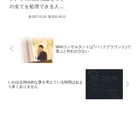
の全てを処理できる人間
はいない時代に入ってい
る、ダイエットが必要だと
いう内容を書きました。
いずれバックナンバーペ
ージに載ると思います。
Webコンサルタントは「バックグラウンド」で
選ぶと外れが少ない
メルマガではどちらかと
いうと、「情報の受け手と
して、どんな考...
いわゆるWeb的な事を考えている時間はあま
り多くありません
2021.06.14
2022.08.01
2014.12.24
2022.0