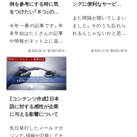
ングに便利なサービス・
例を参考にする時に気
ツール18選＋α
をつけたい「８つ」のポ
また間隔が開いてしまい
イント
ました。そのうち忘れら
今年一番の記事です。年
れるんじゃないかと思っ
末年始はたくさんの記事
て時々Googleアナリティ
や情報がネット上に溢れ
クスを見るのですが、セッ
ます。ただ、それらの情報
ション数があまり変わっ
を鵜呑みにしてしまうこ
Webコンサルタント業務日誌
ておらず、いろいろな意味
とは、やはりマーケターと
で複雑な気分です。今年
しては、そもそも情報収集
は5月に法人化を行った
の際の態度としては避け
り、息子がそのタイミング
ておくべきものです。な
で1歳を...
ぜなら、全ての情報には、
【コンテンツ作成】日本
その情報を裏...
語に対する感性が企業
に与える影響について
先日発行したメールマガ
ジンで、情報が氾濫してそ