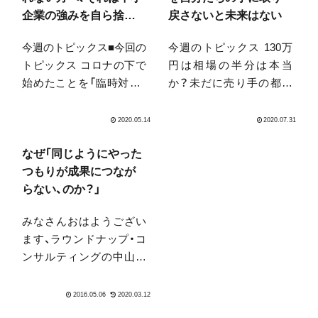
企業の強みを自ら捨て
戻さないと未来はない
ているとも言えるので
今週のトピックス■今回の
今週のトピックス 130万
す。その理由と対策と
トピックス コロナの下で
円は相場の半分は本当
は。
始めたことを「臨時対応」
か？未だに売り手の都合
と思わず、「継続施策」と考
でしか考えていないWeb
えよう HPの更新を未だに
業界 「加工が民主化」され
外に頼っているのは大き
たことによる、最初に取り
なリスク・コスト 小さい
除くべき障壁が変わった
なぜ「同じようにやった
会社は速いスピードで舵
Webサイトを自分の手に
つもりが成果につなが
を切れることが、最も大事
取り戻せるかが生き残る
らない、のか？」
な武器の1つ お金がかか...
カギ 月刊小冊子が電子版
みなさんおはようござい
にな...
ます、ラウンドナップ・コ
ンサルティングの中山で
す。熊本大分大地震で被
災された方、心よりお見舞
い申し上げます。また、犠