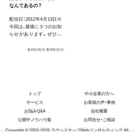
すね…。ライブカメラに
方にほんとうに感謝で
なんてあるの？
写ったそうですが、この...
す。今年は幸い年始から
配信日：2012年4月13日※
コンサル案件と問...
今回は、最後に３つのお知
らせがあります。ぜひ御
覧ください。みなさん、こ
んにちは、ＷＥＢ戦略ラウ
ンドナップの中山です。
突然暖かくなりました
ね。良い一日はよい睡眠
からといいますね。一番
寒いのは朝４〜５時、この
時期は...
トップ
中小企業の方へ
サービス
お客様の声・事例
お悩みQ&A
会社概要
公開中ノウハウ集
お問合せ・ご相談
Copyright © 2002-2026 ラウンドナップWebコンサルティング All