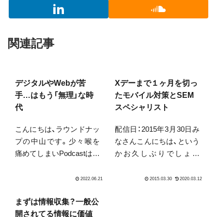
関連記事
デジタルやWebが苦
Xデーまで１ヶ月を切っ
手…はもう「無理」な時
たモバイル対策とSEM
代
スペシャリスト
こんにちは、ラウンドナッ
配信日：2015年3月30日み
プの中山です。少々喉を
なさんこんにちは、という
痛めてしまいPodcastは週
かお久しぶりでしょう
半ばくらいになると思い
か。今年に入ってから全
ます。先に今週はメルマ
然出していませんでし
ガを出します。さて、最近
た。休刊したわけではな
YouTubeで見て感動した
いのですが…こうやって
まずは情報収集？一般公
のは、やはりこの赤富士で
また開封していただいた
開されてる情報に価値