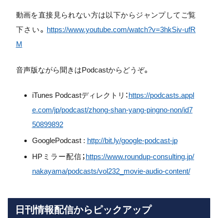
動画を直接見られない方は以下からジャンプしてご覧
下さい。
ht
tps://www.youtube.com/watch?v=
3hkSiv-ufR
M
音声版ながら聞きはPodcastからどうぞ。
iTunes Podcastディレクトリ：
https://
podcasts.appl
e.com/jp/podcast/
zhong-shan-yang-pingno-non/
id7
50899892
GooglePodcast :
http://bit.ly/google-podcast-
jp
HPミラー配信；
https://www.roundup-
consulting.jp/
nakayama/
podcasts/vol232_movie-audio-
content/
日刊情報配信からピックアップ