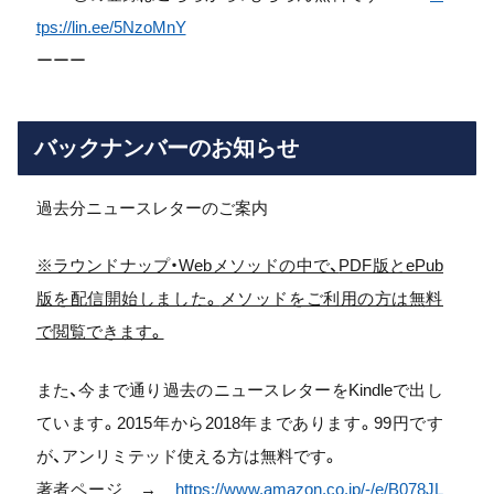
tps://lin.ee/5NzoMnY
ーーー
バックナンバーのお知らせ
過去分ニュースレターのご案内
※ラウンドナップ・Webメソッドの中で、
PDF版とePub
版を配信開始しました。
メソッドをご利用の方は無料
で閲覧できます。
また、
今まで通り過去のニュースレターをKindleで出し
ています。
2015年から2018年まであります。99円です
が、
アンリミテッド使える方は無料です。
著者ページ →
https://www.amazon.co.jp/-/e/
B078JL