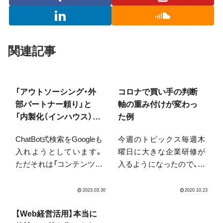
関連記事
「アウトソーシング・外
コロナで買い手の判断
部パートナー頼り」と
軸の重み付けが変わっ
「内製化（インハウス）」
た例
どっちが良いの？
ChatBot式検索をGoogleも
今週のトピックス毎週木
入れようとしています。
曜日に大きな企業研修が
ただそれは「コンテンツ作
入るようになったので、ず
成」が不要になるわけでは
れ込んでおります…。さ
ありません。誰でも作れ
て、金曜日ということでま
るコタツ記事は価値を失
とめ買いなどを帰りに買
うでしょうが、むしろ「あ
う方も多いかもしれませ
【Web経営活用】本当に