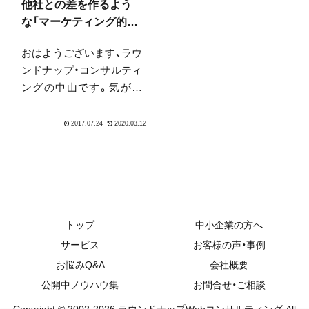
なたの中のコア・企業の中
ん。日経MJにこんな記事
他社との差を作るよう
のコアを、きちんと表現す
がありました。売り場作
な「マーケティング的資
ること」の重要性は上がり
りの新方程式 コロナで
産」を構築していきたい
おはようございます、ラウ
ます。
消費者意識に変...
なら？
ンドナップ・コンサルティ
ングの中山です。気がつ
けば梅雨明け、これだけ暑
いと来年の花粉が怖いで
す。舌下療法などやって
みようかなと思うのです
が、どんなものなのでしょ
うか…。やってくれるお
医者さんがうちから車で1
時間くらい...
トップ
中小企業の方へ
サービス
お客様の声・事例
お悩みQ&A
会社概要
公開中ノウハウ集
お問合せ・ご相談