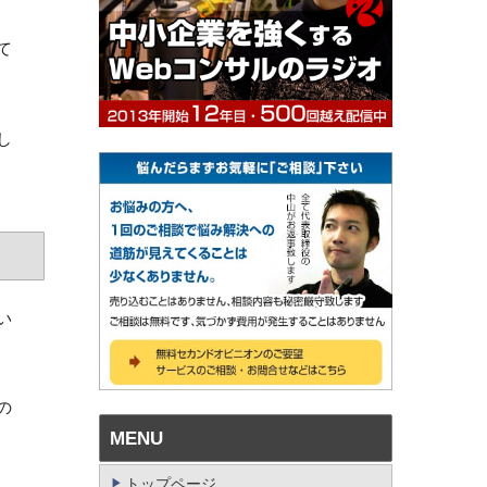
て
し
い
の
MENU
トップページ