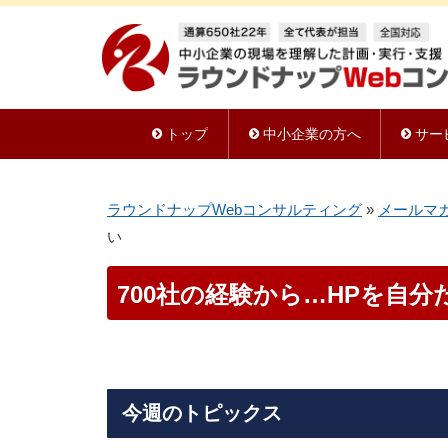
トップ
中小企業の方へ
サー
ラウンドナップWebコンサルティング
»
メールマ
い
700社の経験から…HPを自
今週のトピックス