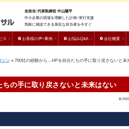
全担当：代表取締役 中山陽平
中小企業の現場を理解した計画・実行支援
気軽に相談できる身近な担当者を今すぐ
ビス
お客様の声・事例
お悩みQ&A
会社概要
ガジン
»
700社の経験から…HPを自分たちの手に取り戻さないと未
分たちの手に取り戻さないと未来はない
2020