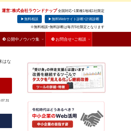
運営：株式会社ラウンドナップ
全国対応・1業種1地域1社限定
▶無料相談
▶無料Webサイト診断・計画診断
※無料相談・無料診断は毎月5社限定となります
公開中ノウハウ集
お問合せ・ご相談
来はな
.07.31