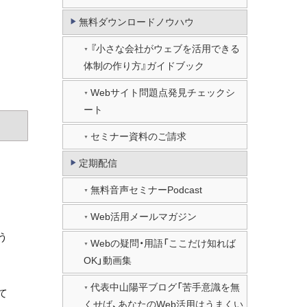
無料ダウンロードノウハウ
。
『小さな会社がウェブを活用できる
体制の作り方』ガイドブック
Webサイト問題点発見チェックシ
ート
セミナー資料のご請求
定期配信
無料音声セミナーPodcast
Web活用メールマガジン
う
Webの疑問・用語「ここだけ知れば
OK」動画集
代表中山陽平ブログ「苦手意識を無
て
くせば、あなたのWeb活用はうまくい