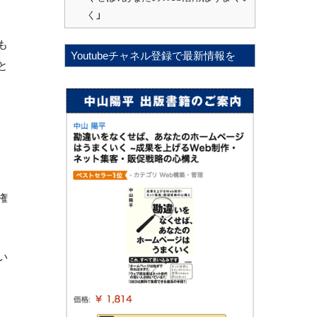
く」
も
Youtubeチャネル登録で最新情報を
と
権
い