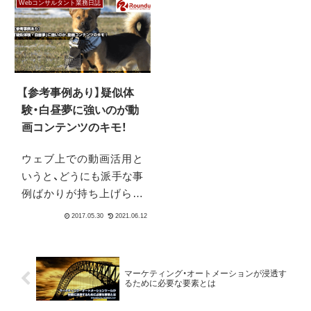
Webコンサルタント業務日誌
私がコンサルティングを
す。まとまったコンテン
行う中で得られたノウハ
ツはPodcast、メールマガ
ウの1つでもあります。
ジン、紙のニュースレター
をよろしければご覧下さ
い。さて、年末年始も終わ
【参考事例あり】疑似体
り怒...
験・白昼夢に強いのが動
画コンテンツのキモ！
ウェブ上での動画活用と
いうと、どうにも派手な事
例ばかりが持ち上げられ
がちでイマイチ参考にな
らないことが多いです。
ニュース配信側の都合が
優先されている結果なの
マーケティング・オートメーションが浸透す
かなと思うのですが、小さ
るために必要な要素とは
な企業でもやれるような