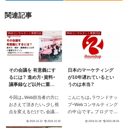
関連記事
Webコンサルタント業務日誌
Webコンサルタント業務日誌
その会議を 有意義にす
日本のマーケティング
るには？ 進め方・資料・
が10年遅れているとい
議事録など以外に重要
うのは本当？
なポイント （柏崎市のガ
今回は、Web担当者の方に
こんにちは、ラウンドナッ
イドラインを踏まえて）
おさえて頂きたい、少し視
プ・Webコンサルティング
点を変えるだけで、会議の
の中山です。ブログでは
効率を大きく改善できる
気になったニュースとそ
ポイントについてです。
の雑感をまとめていま