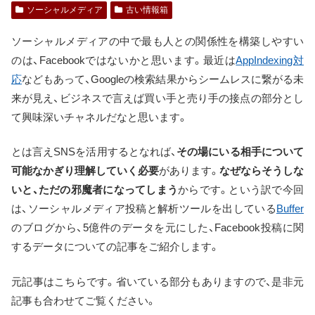
ソーシャルメディア
古い情報箱
ソーシャルメディアの中で最も人との関係性を構築しやすい
のは、Facebookではないかと思います。最近は
AppIndexing対
応
などもあって、Googleの検索結果からシームレスに繋がる未
来が見え、ビジネスで言えば買い手と売り手の接点の部分とし
て興味深いチャネルだなと思います。
とは言えSNSを活用するとなれば、
その場にいる相手について
可能なかぎり理解していく必要
があります。
なぜならそうしな
いと、ただの邪魔者になってしまう
からです。という訳で今回
は、ソーシャルメディア投稿と解析ツールを出している
Buffer
のブログから、5億件のデータを元にした、Facebook投稿に関
するデータについての記事をご紹介します。
元記事はこちらです。省いている部分もありますので、是非元
記事も合わせてご覧ください。