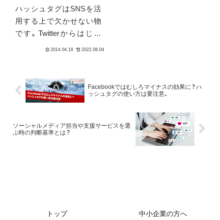
ハッシュタグはSNSを活
用する上で欠かせない物
です。Twitterからはじま
り、FacebookやGoogle+に
Instagramでもサポートさ
れました。実質ほぼ全て
のSNSで採用されていま
Facebookではむしろマイナスの効果に？ハ
ッシュタグの使い方は要注意、
す。自分が発信した情報
をグルーピングするのに
も便...
ソーシャルメディア担当や支援サービスを選
ぶ時の判断基準とは？
トップ
中小企業の方へ