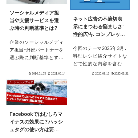
ソーシャルメディア担
ネット広告の不適切表
当や支援サービスを選
示にまつわる悩ましさ:
ぶ時の判断基準とは？
性的広告、コンプレック
ス広告、広告配信の管理
企業のソーシャルメディ
今回のテーマ2025年3月、
責任
ア担当・外部パートナーを
料理レシピ紹介サイトな
選ぶ際に判断基準とすべ
どで性的な内容を含む広
き点は何でしょうか。新
告が表示され、問題になり
しく社内から選ぶ場合で
ました。NHKは、料理レシ
も求人する場合でも悩ま
ソーシャルメディア
ピ紹介サイトなどで性的
しいポイントです。 会社
広告が意図せず表示され、
のFacebookページや
運営会社が対策を強化す
Google+ページ運営、
る方針を示したと報じま
TwitterやFaceboo...
Facebookではむしろマ
した（ Internet A...
イナスの効果に？ハッシ
ュタグの使い方は要注
意、