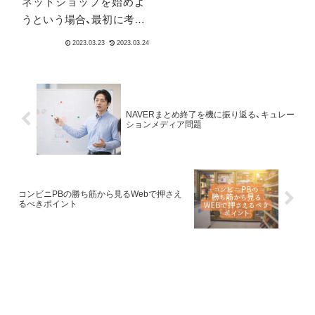
ネットショップを始めよ
ミマル」が向上し、2022年
うという場合、最初に考え
10月3日には1周年を報告
出すポイントは「どこに出
する記者会見が開かれた
展すべきか？」「商品性や
り、感謝セールやパウチ商
販売促進はどうしたらい
品のプレミアムラインの
い？」など売上についてで
刷新も行われるなど、勢い
はないでしょうか。しか
NAVERまとめ終了を機に振り返る、キュレー
を増しているようです。
し他にも大事なことはあ
ションメディア問題
るのです。
コンビニPBの勝ち筋から見るWebで押さえ
るべきポイント
2024.08.19
2024.11.01
2023.0