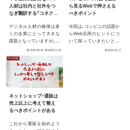
人材は社内と社外をつ
ら見るWebで押さえる
なぎ翻訳する「コネクタ
べきポイント
ー」になる人
デジタル人材の確保は多
今回は、コンビニの話題か
くの企業にとって大きな
らWeb活用のヒントにつ
課題となっていますが、外
いて探っていきたいと思
部に頼るのではなく自社
います。Web業界だけを
内で育成していくことが
見ていてもなかなか次の
Web戦略
重要です。しかしそれは
一手は定まらない物だか
完全にインハウス化・内製
らです。紹介するのニュ
化するということではあ
ースの概要は、「売れのア
りません。それは非現実
クセルの踏み方が見えて
的ですし、デジタルに限ら
きた」というタイトルで、
ネットショップ・通販は
ず目指すべき崇...
ファミリーマートのプラ
売上以上に考えて整え
イベートブランドが好調
るべきポイントがある
だという記事です。リブ
ランドしたファミマのプ
これから通販を始めよう
ライベートブランド「ファ