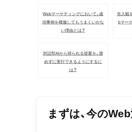
Webマーケティングにおいて、成
先入観
功事例を模倣してもうまくいかな
bマー
い理由とは？
対話型AIから得られる提案を、溜
めずに実行できるようにするに
は？
まずは、今のWe