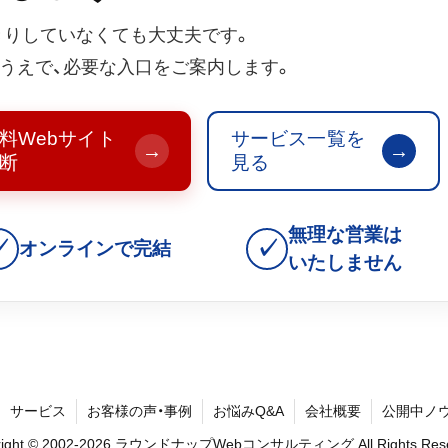
きりしていなくても大丈夫です。
うえで、必要な入口をご案内します。
料Webサイト
サービス一覧を
→
→
断
見る
無理な営業は
✓
✓
オンラインで完結
いたしません
サービス
お客様の声・事例
お悩みQ&A
会社概要
公開中ノ
right © 2002-2026 ラウンドナップWebコンサルティング All Rights Rese