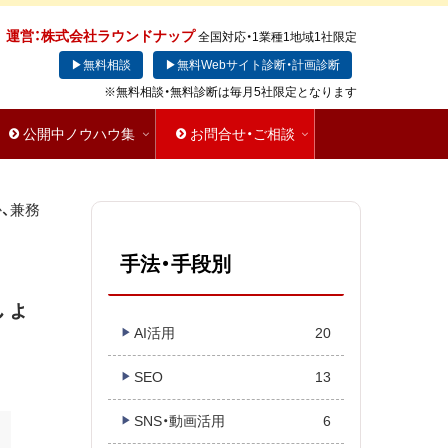
運営：株式会社ラウンドナップ
全国対応・1業種1地域1社限定
▶無料相談
▶無料Webサイト診断・計画診断
※無料相談・無料診断は毎月5社限定となります
公開中ノウハウ集
お問合せ・ご相談
、兼務
手法・手段別
しょ
AI活用
20
SEO
13
SNS・動画活用
6