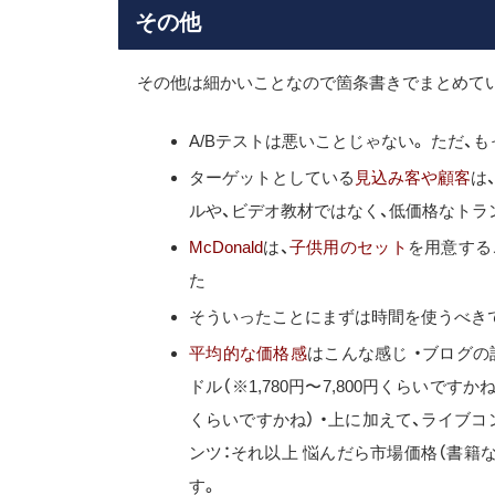
その他
その他は細かいことなので箇条書きでまとめて
A/Bテストは悪いことじゃない。 ただ、も
ターゲットとしている
見込み客や顧客
は
ルや、ビデオ教材ではなく、低価格なト
McDonald
は、
子供用のセット
を用意する
た
そういったことにまずは時間を使うべき
平均的な価格感
はこんな感じ ・ブログの記
ドル（※1,780円〜7,800円くらいですかね）
くらいですかね） ・上に加えて、ライブコン
ンツ：それ以上 悩んだら市場価格（書籍な
す。