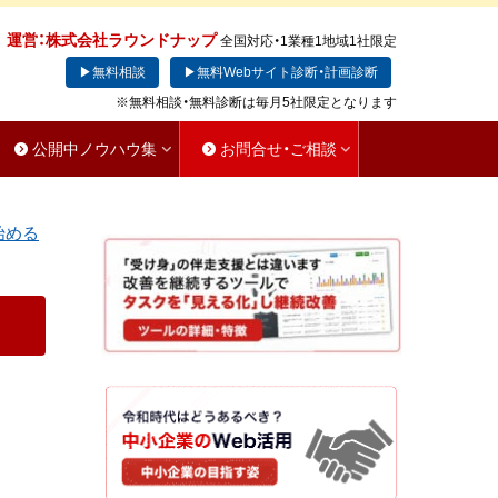
運営：株式会社ラウンドナップ
全国対応・1業種1地域1社限定
▶無料相談
▶無料Webサイト診断・計画診断
※無料相談・無料診断は毎月5社限定となります
公開中ノウハウ集
お問合せ・ご相談
始める