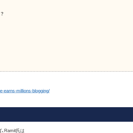
？
e-earns-millions-blogging/
Ramit氏は