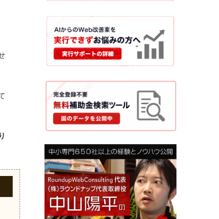
せ
て
り