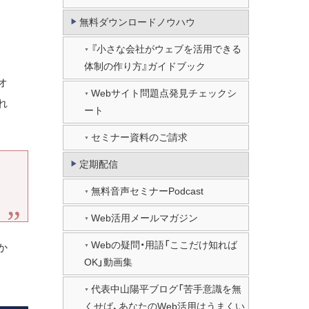
無料ダウンロードノウハウ
『小さな会社がウェブを活用できる
体制の作り方』ガイドブック
オ
Webサイト問題点発見チェックシ
れ
ート
セミナー資料のご請求
定期配信
無料音声セミナーPodcast
Web活用メールマガジン
Webの疑問・用語「ここだけ知れば
か
OK」動画集
代表中山陽平ブログ「苦手意識を無
くせば、あなたのWeb活用はうまくい