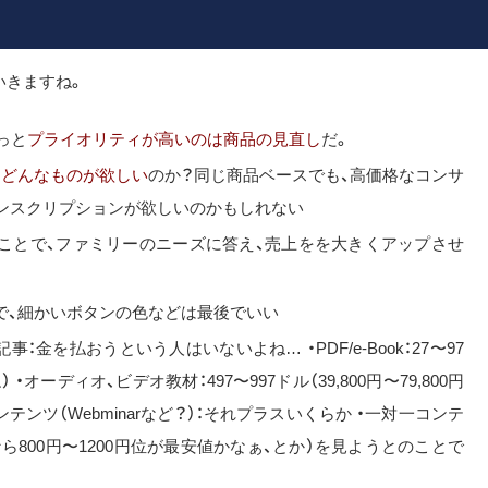
いきますね。
っと
プライオリティが高いのは商品の見直し
だ。
、
どんなものが欲しい
のか？同じ商品ベースでも、高価格なコンサ
ランスクリプションが欲しいのかもしれない
ことで、ファミリーのニーズに答え、売上をを大きくアップさせ
で、細かいボタンの色などは最後でいい
事：金を払おうという人はいないよね… ・PDF/e-Book：27〜97
 ・オーディオ、ビデオ教材：497〜997ドル（39,800円〜79,800円
テンツ（Webminarなど？）：それプラスいくらか ・一対一コンテ
ら800円〜1200円位が最安値かなぁ、とか）を見ようとのことで