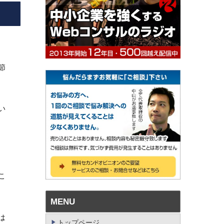
節
い
こ
MENU
は
トップページ