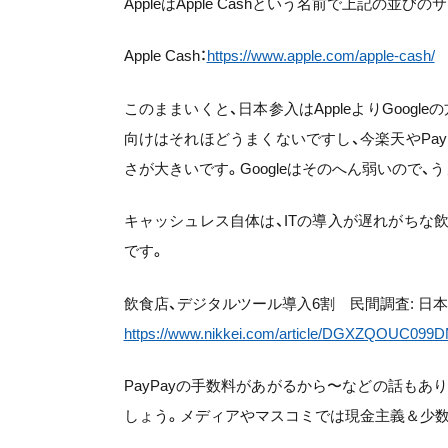
AppleはApple Cashという名前で上記の
Apple Cash：
https://www.apple.com/apple-cash/
このままいくと、日本参入はAppleよりGoogl
向けはそれほどうまくないですし、今楽天やPa
さが大きいです。Googleはそのへん弱いので、
キャッシュレス自体は、ITの導入が遅れがちな
です。
飲食店、デジタルツール導入6割 民間調査: 日
https://www.nikkei.com/article/DGXZQOUC09
PayPayの手数料があがるから〜などの話も
しょう。メディアやマスコミでは現金主義＆少