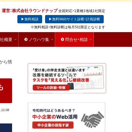
運営：株式会社ラウンドナップ
全国対応・1業種1地域1社限定
▶無料相談
▶無料Webサイト診断・計画診断
※無料相談・無料診断は毎月5社限定となります
会社概要
ノウハウ集
問合せ・相談
から情
も
.12.08