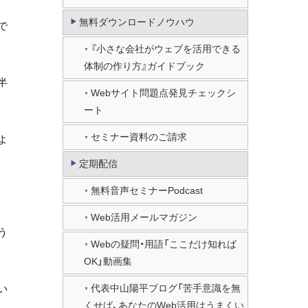
無料ダウンロードノウハウ
で
『小さな会社がウェブを活用できる
体制の作り方』ガイドブック
半
Webサイト問題点発見チェックシ
ート
セミナー資料のご請求
よ
定期配信
無料音声セミナーPodcast
Web活用メールマガジン
う
Webの疑問・用語「ここだけ知れば
OK」動画集
代表中山陽平ブログ「苦手意識を無
い
くせば、あなたのWeb活用はうまくい