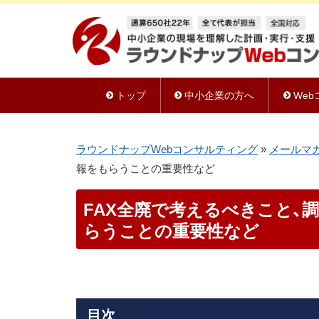
トップ
中小企業の方へ
We
ラウンドナップWebコンサルティング
»
メールマ
報をもらうことの重要性など
FAX全廃で考えるべきこと、
らうことの重要性など
目次