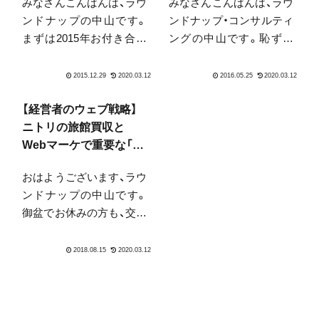
みなさんこんばんは、ラウ
みなさんこんばんは、ラウ
ンドナップの中山です。
ンドナップ・コンサルティ
まずは2015年お付き合い
ングの中山です。恥ずか
頂きまして誠にありがと
しながら、久々に扁桃腺を
うございました。メール
やってしまい、ここ数日38
マガジンを通じて、率直な
度を越える熱をだしてい
お声を頂いたりサービス
ました。やっと収まりつ
【経営者のウェブ戦略】
のヒントを頂いたり実際
つあります。ただ、昔心臓
ニトリの旅館買収と
のご契約や講演依頼など
を壊したとき、感染性心内
Webマーケで重要な「マ
頂いたりと、本当に恵まれ
膜炎という心臓に溶血性
ーケットの境目」意識
おはようございます、ラウ
ているなと...
連鎖球...
ンドナップの中山です。
御盆でお休みの方も、交代
制で今週も御仕事の方も、
むしろかき入れ時の方も
さまざまにいらっしゃる
かと思います。夏は時節
物が多いですね。今年は