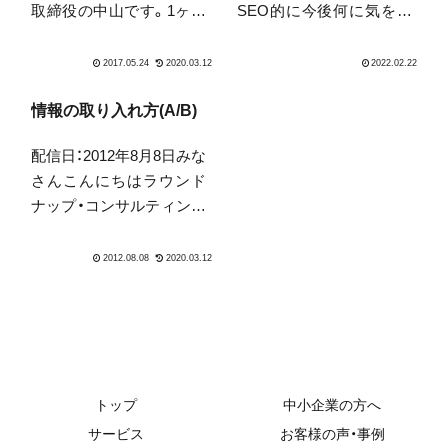
取締役の中山です。1ヶ月
SEO的に今後何に気をつ
ほど前に2017年度版の中
けるべきか、がテーマで
小企業白書と小規模企業
す。前回のメルマガでも
白書がでてきました。
書きましたようにGoogle
Podcastですでに先週触れ
のMUMがキーワードで
情報の取り入れ方(A/B)
ていますので、まだの方は
す。MUMの動画あるいは
配信日：2012年8月8日みな
先にこちらを是非お聞き
Podcastをお聞きになって
さんこんにちはラウンド
下さい。Apple Po...
いない方は、そちらを先に
ナップ・コンサルティング
ご視聴いただくことをお
の中山です。このメール
すすめします。
が送られている頃には、日
本vsメキシコ戦の結果が
でているのでしょうね。
単純にワクワクすると同
時に、やはり勝って欲し
い、そんな手に汗握る気持
ちで...
トップ
中小企業の方へ
サービス
お客様の声・事例