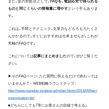
また、逆の対処法として、
FAQを、電話応対で得られる
ものと同じくらいの情報量に増やす
という手もありま
す。
これは、手間とテクニック、文章力などもろもろたくさ
んかかるので、すぐにおすすめは出来ませんが、これが
究極のFAQです。
これについては
記事にまとめました
ので、ぜひご覧くだ
さい。
▶そのFAQページ、ただ質問に答えるだけで終わっては
いませんか？ – WEB戦略ラウンドナップ :
http://www.roundup-strategy.jp/mt/archives/2013/09/faq-i
mprovisation-tip/
■どちらにしても「常にお客さんの目線で考える」