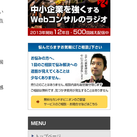
い
点
国
感
MENU
トップページ