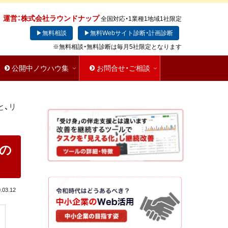
運営：株式会社ラウンドナップ
全国対応・1業種1地域1社限定
▶無料相談
▶無料Webサイト診断・計画診断
※無料相談・無料診断は毎月5社限定となります
公開中ノウハウ集
お問合せ・ご相談
と、リ
との
.03.12