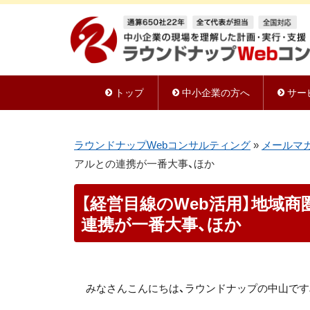
トップ
中小企業の方へ
サー
ラウンドナップWebコンサルティング
»
メールマ
アルとの連携が一番大事、ほか
【経営目線のWeb活用】地域商圏
連携が一番大事、ほか
みなさんこんにちは、
ラウンドナップ
の中山です