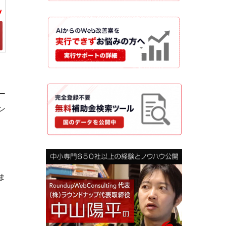
ー
ン
ま