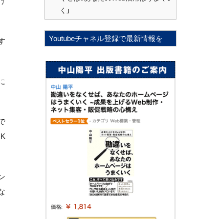
け
く」
Youtubeチャネル登録で最新情報を
す
に
で
K
ン
な