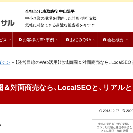
全担当：代表取締役 中山陽平
中小企業の現場を理解した計画・実行支援
気軽に相談できる身近な担当者を今すぐ
ビス
お客様の声・事例
お悩みQ&A
会社概要
ガジン
»
【経営目線のWeb活用】地域商圏＆対面商売なら、LocalSEO
＆対面商売なら、LocalSEOと、リアル
2018.12.27
2020
。