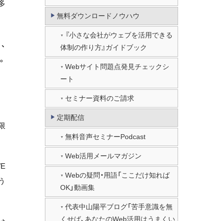
多
無料ダウンロードノウハウ
『小さな会社がウェブを活用できる
、
体制の作り方』ガイドブック
。
Webサイト問題点発見チェックシ
ート
セミナー資料のご請求
定期配信
限
無料音声セミナーPodcast
Web活用メールマガジン
E
Webの疑問・用語「ここだけ知れば
う
OK」動画集
代表中山陽平ブログ「苦手意識を無
くせば、あなたのWeb活用はうまくい