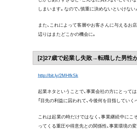
しまいます。なので、慎重に決めないといけない
また、これによって客層やお客さんに与えるお
辺りはまたどこかの機会に。
[2]27歳で起業し失敗→転職した男性
http://bit.ly/2MHfkSk
起業ネタということで、事業会社の方にとっては
「目先の利益に囚われて、今後何を目指していく
これは起業の時だけではなく、事業継続中にこ
ってくる重圧や得意先との関係性、事業環境の変