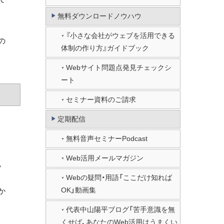
無料ダウンロードノウハウ
『小さな会社がウェブを活用できる
の
体制の作り方』ガイドブック
Webサイト問題点発見チェックシ
ート
セミナー資料のご請求
定期配信
無料音声セミナーPodcast
Web活用メールマガジン
。
Webの疑問・用語「ここだけ知れば
OK」動画集
か
代表中山陽平ブログ「苦手意識を無
くせば、あなたのWeb活用はうまくい