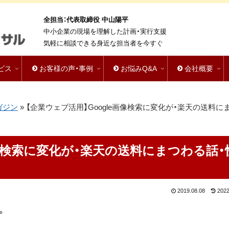
全担当：代表取締役 中山陽平
中小企業の現場を理解した計画・実行支援
気軽に相談できる身近な担当者を今すぐ
ビス
お客様の声・事例
お悩みQ&A
会社概要
ガジン
»
【企業ウェブ活用】Google画像検索に変化が・楽天の送料に
画像検索に変化が・楽天の送料にまつわる話・
2019.08.08
2022
。