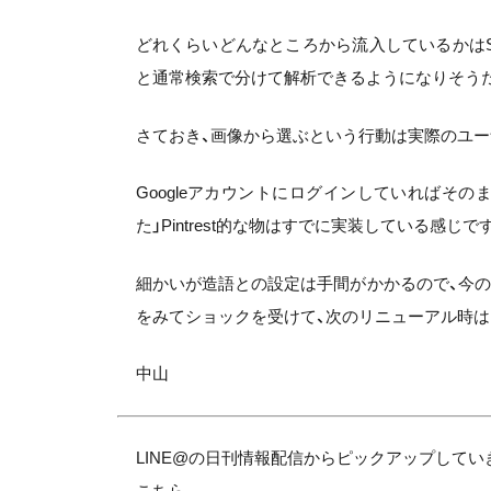
どれくらいどんなところから流入しているかはSear
と通常検索で分けて解析できるようになりそうだ
さておき、画像から選ぶという行動は実際のユー
Googleアカウントにログインしていればそ
た」Pintrest的な物はすでに実装している感じで
細かいが造語との設定は手間がかかるので、今のうち
をみてショックを受けて、次のリニューアル時
中山
LINE@の日刊情報配信からピックアップして
こちら