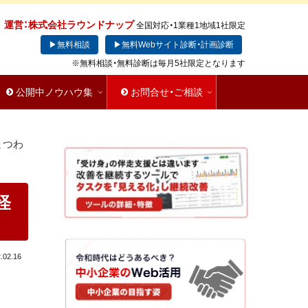
運営：株式会社ラウンドナップ
全国対応・1業種1地域1社限定
▶無料相談
▶無料Webサイト診断・計画診断
※無料相談・無料診断は毎月5社限定となります
公開中ノウハウ集
お問合せ・ご相談
まつわ
怪
.02.16