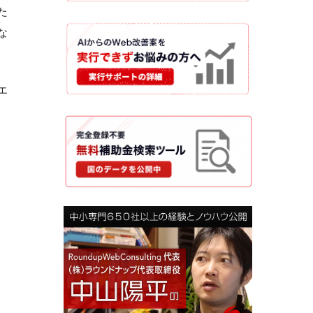
た
な
エ