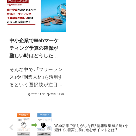
Web活用の基本
することです。どうした
かという視点で書かれて
ら成果につながるか。こ
います。実際役に立ちま
れは一言でいえるもので
した。読んだ数日後のブ
はない難しい問題です。
レストで、こ...
そんな時、まず最初に行う
中小企業でWebマーケ
べきことはな...
ティング予算の確保が
難しい時はどうしたら
良い？
そんな中で、「フリーラン
ス」や「副業人材」を活用す
るという選択肢が注目さ
れています。しかし、この
二つは決して似て非なる
物だということに注意が
必要です。
Web活用で陥りがちな罠「情報収集満足病」を
避けて、着実に前に進むポイントとは？