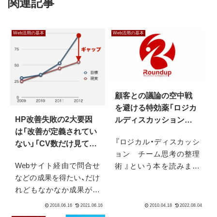
関連記事
Web活用の基本
Web活用の基本
顧客との議論の空中戦
を避ける特効薬「ロジカ
HP改善失敗の2大要因
ルディスカッションの
は「改善が定義されてい
技術」について
『ロジカル・ディスカッシ
ない」「CV数だけ見てい
ョン チーム思考の整理
る」だと考える理由
Webサイト経由で問合せ
術 』という本を読みまし
などの成果を得たい、だけ
て、とても参考になりまし
れどもなかなか成果が出
た。基本的にはこの本は、
ない…ということは、どん
社内のミーティングや会
なサイトでも一度は経験
議をいかにうまく進める