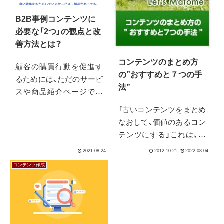
B2B事例コンテンツに
必要な「2つ」の観点と改
善方法とは？
コンテンツのまとめ方
顧客の購買行動を促進す
の”おすすめと７つの手
るためには、ただのサービ
法”
スや商品紹介ページでは
なく、さまざまなコンテン
「古いコンテンツをまとめ
ツが必要です。その中で
なおして、価値のあるコン
最も重要とも言える事例
テンツにする」これは、情
コンテンツについて、作る
報を集める側にとっては、
際に気をつけるべきポイ
とてもうれしいことで
コンテンツ作成
ントと、現状ある事例コン
す。なぜなら、情報を探し
テンツを見直すポイント
やすくなるからです。相
をまとめました。
手が、運営されて長いサイ
トであったり、記事がたく
さんあるサイトであった