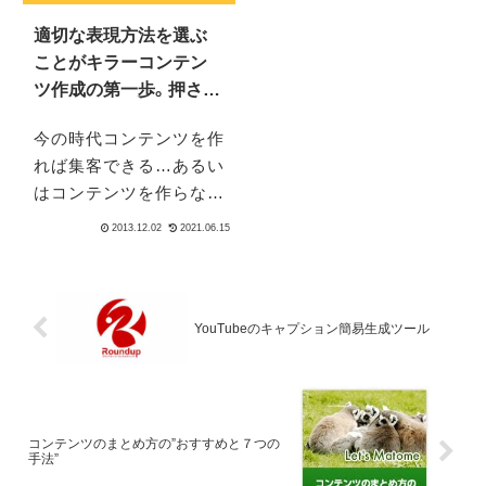
り、カバ...
適切な表現方法を選ぶ
ことがキラーコンテン
ツ作成の第一歩。押さえ
るべき24パターンとは？
今の時代コンテンツを作
れば集客できる…あるい
はコンテンツを作らなけ
ればどうしようもない、と
言われることは少なくあ
りません。ところが、 現実
的にいざ「コンテンツを作
ろう！」と思っても、いった
YouTubeのキャプション簡易生成ツール
いどんなものをつくれば
いいのか分からない、 い
ざコン...
コンテンツのまとめ方の”おすすめと７つの
手法”