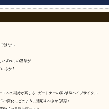
訳ではない
もいずれこの基準が
ているか？
ペースへの期待が高まる─ガートナーの国内UXハイプサイクル
ルSEOの変化にどのように適応すべきか（英語）
きる電動式の昇降対応デスク