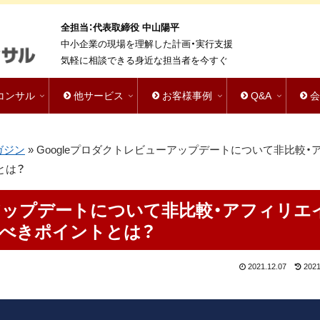
全担当：代表取締役 中山陽平
中小企業の現場を理解した計画・実行支援
気軽に相談できる身近な担当者を今すぐ
bコンサル
他サービス
お客様事例
Q&A
ガジン
»
Googleプロダクトレビューアップデートについて非比較・
とは？
ーアップデートについて非比較・アフィリエ
るべきポイントとは？
2021.12.07
2021