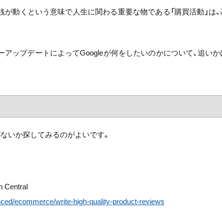
銭が動くという意味で人生に関わる重要な物である「購買活動」は、
アップデートによってGoogleが何をしたいのかについて、追いか
トがないか探してみるのがよいです。
h Central
nced/ecommerce/write-high-quality-product-reviews