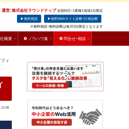
運営：株式会社ラウンドナップ
全国対応・1業種1地域1社限定
▶無料相談
▶無料Webサイト診断・計画診断
※無料相談・無料診断は毎月5社限定となります
会社概要
ノウハウ集
問合せ・相談
アフィ
イ
.12.08