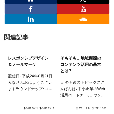
関連記事
レスポンシブデザイン
そもそも…地域商圏の
＆メールマーケ
コンテンツ活用の基本
とは？
配信日：平成24年8月21日
みなさんおはようござい
目次今週のトピックスこ
ますラウンドナップ・コン
んばんは、中小企業のWeb
サルティングの中山で
活用パートナー、ラウンド
す。今日は暑いみたいで
ナップWebコンサルティ
すね！熊谷は37度とか。実
ングの中山です。急に寒