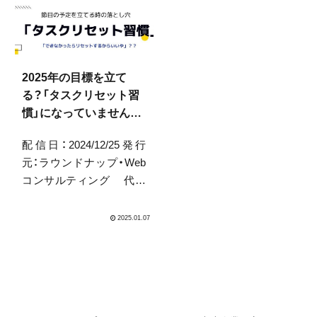
家が練馬区にいるのでち
くなりました、年末もあっ
ょっと両親が心配です。
という間にやってきそう
冷やし甘酒が「飲む点滴」
ですね。新型コロナが落
としていいらしいと聞き、
ち着いて、事業者がこの間
Ama...
どんなトラインアンドエ
2025年の目標を立て
ラーをし...
る？「タスクリセット習
慣」になっていません
か？
配信日：2024/12/25発行
元：ラウンドナップ・Web
コンサルティング 代表
取締役 中山陽平もう
2024年も1週間で終わりで
すね、今週の金曜日までと
言う方も多いのでは無い
でしょうか。と言うわけ
で今年恐らく最後のメル
マガは「2025年に...