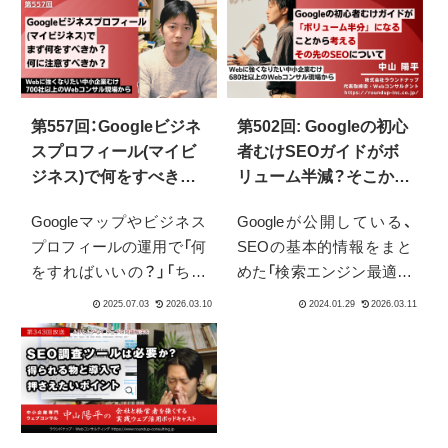
第557回：Googleビジネ
第502回: Googleの初心
スプロフィール(マイビ
者むけSEOガイドがボ
ジネス)で何をすべきか
リューム半減？そこから
分からない方へ
考えるこれからのSEO
Googleマップやビジネス
Googleが公開している、
プロフィールの運用で「何
SEOの基本的情報をまと
をすればいいの？」「ちゃ
めた「検索エンジン最適化
んと活用できている？」と
（SEO）スターター ガイ
悩む経営者・Web担当者向
ド」これが、どうやら近々
けに、落とし穴や注意点、
改訂されるようです。
口コミの正しい集め方ま
Googleの公式
で、中小企業が成果を出す
Podcast「Search Off the
ための現場目線のアドバ
Record」の中で、ジョン・
イスをお届けします。
ミューラー氏、ゲイリー・