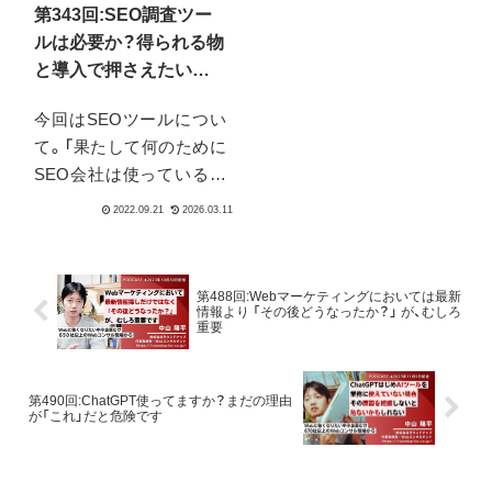
第343回:SEO調査ツー
イリーズ氏、リジー・サス
ルは必要か？得られる物
マン氏の三名が出演する、
と導入で押さえたいポ
2024年1月25日配信
イント
「Rewriting the SEO
今回はSEOツールについ
Starter Guide」の中で、ト
て。「果たして何のために
ークの中で話が出まし
SEO会社は使っているの
た。ではどこの部分がそ
か？」を中心に「入れたら
ぎ落とされるのか？なぜ、
何か他では手に入らない
そんなに減らしてしまう
データが得られるのでは」
のか？減らすことができ
といった誤解や「入れてお
第488回:Webマーケティングにおいては最新
るのか？それが事実であ
けば、悪いことは無いだろ
情報より 「その後どうなったか？」 が、むしろ
れば、今後どのような事に
重要
う」という落とし穴につい
注意すべきなのか？
て、扱います。意義を持た
せるなら、大前提として、
第490回:ChatGPT使ってますか？まだの理由
が「これ」だと危険です
導入前に考えておきたい・
やっておきたいことがあ
るのです。