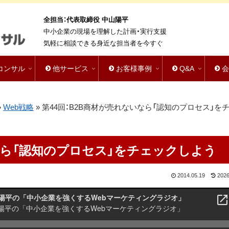
全担当：代表取締役 中山陽平
中小企業の現場を理解した計画・実行支援
気軽に相談できる身近な担当者を今すぐ
bコンサル
他サービス
お客様事例
Q&A
»
Web戦略
»
第44回：B2B商材が売れないなら「認知のプロセス」を
いなら「認知のプロセス」をチェックしよう
2014.05.19
2026