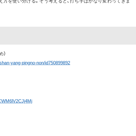
え方を使い分ける。そう考えると、打ち手はかなり変わってきま
すめ）
g-shan-yang-pingno-non/id750899892
sDCWM6lV2CJj4Mj