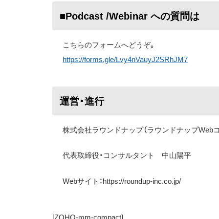
■Podcast /Webinar への質問は
こちらのフォームへどうぞ。
https://forms.gle/Lvy4nVauyJ2SRhJM7
運営・進行
株式会社ラウンドナップ（ラウンドナップWeb
代表取締役・コンサルタント 中山陽平
Web
サイト：
https://roundup-inc.co.jp/
[ZOHO-mm-compact]