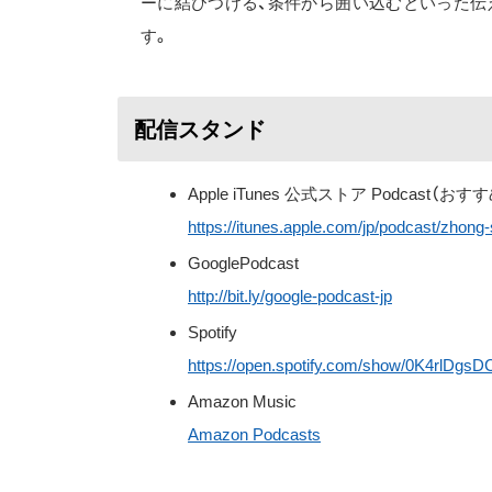
ーに結びつける、条件から囲い込むといった伝
す。
配信スタンド
Apple iTunes 公式ストア Podcast（おす
https://itunes.apple.com/jp/podcast/zhon
GooglePodcast
http://bit.ly/google-podcast-jp
Spotify
https://open.spotify.com/show/0K4rlDg
Amazon Music
Amazon Podcasts