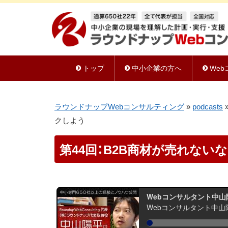
トップ
中小企業の方へ
We
ラウンドナップWebコンサルティング
»
podcasts
クしよう
第44回：B2B商材が売れな