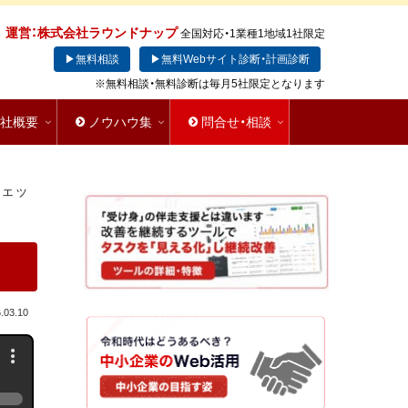
運営：株式会社ラウンドナップ
全国対応・1業種1地域1社限定
▶無料相談
▶無料Webサイト診断・計画診断
※無料相談・無料診断は毎月5社限定となります
会社概要
ノウハウ集
問合せ・相談
チェッ
.03.10