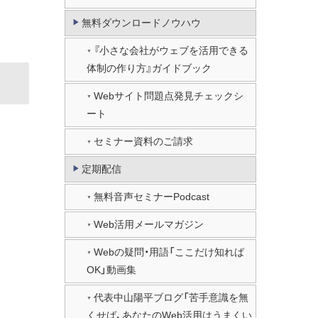
無料ダウンロードノウハウ
『小さな会社がウェブを活用できる
体制の作り方』ガイドブック
Webサイト問題点発見チェックシ
ート
セミナー資料のご請求
定期配信
無料音声セミナーPodcast
Web活用メールマガジン
Webの疑問・用語「ここだけ知れば
OK」動画集
代表中山陽平ブログ「苦手意識を無
くせば、あなたのWeb活用はうまくい