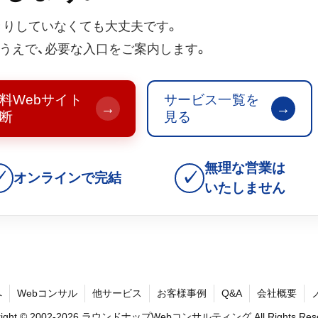
きりしていなくても大丈夫です。
うえで、必要な入口をご案内します。
料Webサイト
サービス一覧を
→
→
断
見る
無理な営業は
✓
✓
オンラインで完結
いたしません
へ
Webコンサル
他サービス
お客様事例
Q&A
会社概要
right © 2002-2026 ラウンドナップWebコンサルティング All Rights Rese