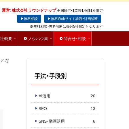
運営：株式会社ラウンドナップ
全国対応・1業種1地域1社限定
▶無料相談
▶無料Webサイト診断・計画診断
※無料相談・無料診断は毎月5社限定となります
会社概要
ノウハウ集
問合せ・相談
されな
手法・手段別
AI活用
20
SEO
13
SNS・動画活用
6