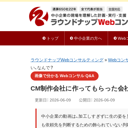
トップ
中小企業の方へ
We
ラウンドナップWebコンサルティング
»
Webコン
い、なんで？
画像で分かる Webコンサル Q&A
CM制作会社に作ってもらった会
更新日：
2026-06-09
公開日：
2026-06-09
中小企業の動画は、加工しすぎずに生の姿を
も依頼先を判断するための飾られていない判