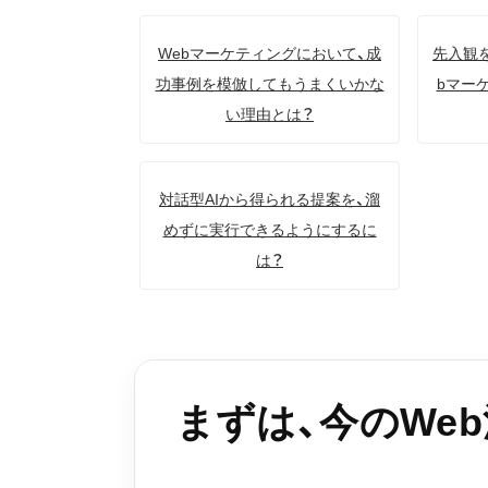
Webマーケティングにおいて、成
先入観
功事例を模倣してもうまくいかな
bマー
い理由とは？
対話型AIから得られる提案を、溜
めずに実行できるようにするに
は？
まずは、今のWe