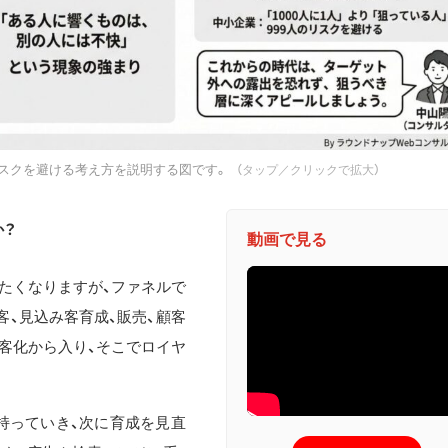
リスクを避ける考え方を説明する図です。
（タップ／クリックで拡大）
か？
動画で見る
たくなりますが、ファネルで
客、見込み客育成、販売、顧客
客化から入り、そこでロイヤ
。
持っていき、次に育成を見直