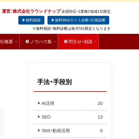
運営：株式会社ラウンドナップ
全国対応・1業種1地域1社限定
▶無料相談
▶無料Webサイト診断・計画診断
※無料相談・無料診断は毎月5社限定となります
会社概要
ノウハウ集
問合せ・相談
手法・手段別
AI活用
20
SEO
13
SNS・動画活用
6