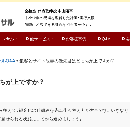
全担当：代表取締役 中山陽平
中小企業の現場を理解した計画・実行支援
気軽に相談できる身近な担当者を今すぐ
bコンサル
他サービス
お客様事例
Q&A
サルQ&A
»
集客とサイト改善の優先度はどっちが上ですか？
ちが上ですか？
ら整えて、顧客化の仕組みを先に作る考え方が大事です。いきなり
て見せられる状態にしてから進めましょう。