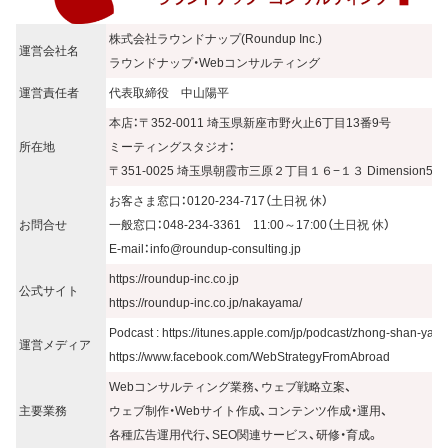
株式会社ラウンドナップ(Roundup Inc.)
運営会社名
ラウンドナップ・Webコンサルティング
運営責任者
代表取締役 中山陽平
本店：〒352-0011 埼玉県新座市野火止6丁目13番9号
所在地
ミーティングスタジオ：
〒351-0025 埼玉県朝霞市三原２丁目１６−１３ Dimension5 C
お客さま窓口：0120-234-717（土日祝 休）
お問合せ
一般窓口：048-234-3361 11:00～17:00（土日祝 休）
E-mail：
info@roundup-consulting.jp
https://roundup-inc.co.jp
公式サイト
https://roundup-inc.co.jp/nakayama/
Podcast : https://itunes.apple.com/jp/podcast/zhong-shan-ya
運営メディア
https://www.facebook.com/WebStrategyFromAbroad
Webコンサルティング業務、ウェブ戦略立案、
主要業務
ウェブ制作・Webサイト作成、コンテンツ作成・運用、
各種広告運用代行、SEO関連サービス、研修・育成。