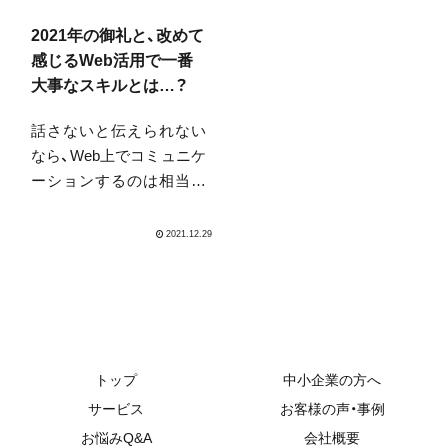
強さという記事に戦慄す
で夜から長野の佐久に行
る今日このごろです。し
ってきます。長野は昼間
2021年の御礼と、改めて
かも加齢臭とはまた違う
はいいのですが、夜は冷え
感じるWeb活用で一番
みたいですね。子供にそ
込みます。私はどちらか
大事なスキルとは…？
のうち...
というと冬が好きなので
話さないと伝えられない
すが、...
なら、Web上でコミュニケ
ーションするのは相当難
しいです。基本、特に最初
は文字ベースですから。
情報発信って、自分でやら
ないと伝わらない時代な
のでそこは業者さんにお
まかせすればいいや…と
考えていると難しいで
す。現場の人が文章で発
トップ
中小企業の方へ
信できるかどうか？これ
サービス
お客様の声・事例
はとても大事です。
お悩みQ&A
会社概要