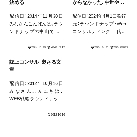
決める
からなかった、中世やそ
れ以前に戻ってしまっ
配信日：2014年11月30日
配信日：2024年4月1日発行
た?
みなさんこんばんは、ラウ
元：ラウンドナップ・Web
ンドナップの中山です。
コンサルティング 代表
週刊発行途切れました、無
取締役 中山陽平こんに
念です。理由としては
ちは、ラウンドナップWeb
所々の業務が分単位で重
コンサルティングの中山
なってしまった＆講演と
です。気温の上下が激し
誌上コンサル_刺さる文
セミナーが続いたことに
いですね、こちらでは10度
章
あります。しかしやはり
変わっています。ちなみ
配信日：2012年10月16日
お金を頂いているクライ
に、ギネス世界記録に...
みなさんこんにちは、
アントさ...
WEB戦略ラウンドナップ
の中山です。まだまだ暑
いなと思ったらもう10月
も半ば、犬との夜の散歩
も、一枚羽織らないと肌寒
くなりました。先日は、は