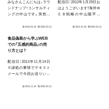
みなさんこんにちは、ラウ
配信日：2012年1月29日お
ポータルは面白い
ンドナップ・コンサルティ
はようございます！海外Ｗ
ングの中山です。突然で
ＥＢ戦略の中山陽平で
すがみなさん「図書館」は
す。そろそろ花粉の文字
どれくらい行っています
がメディアに出始めまし
か？ゼロ！という方も少な
たね…私は花粉症なので、
くないかもしれません
もう薬を飲み始めていま
食品偽装から学ぶWEB
ね。実際私も現在極めて
す。花粉症がなくなった
での「五感的商品」の売
ゼロに近い状況です。学
ら日本のＧＤＰはものす
り方とは？
校に通っている頃は、地元
ごく上がるんじゃないの
配信日：2013年11月14日
や学校の図書...
かと、冗談...
※諸処の事情でテキスト
メールで今回お送りいた
します。 こんにちは、ラウ
ンドナップ・コンサルティ
ングの中山です。 めっき
り冷えてきましたね。朝
が辛いです。この変化が