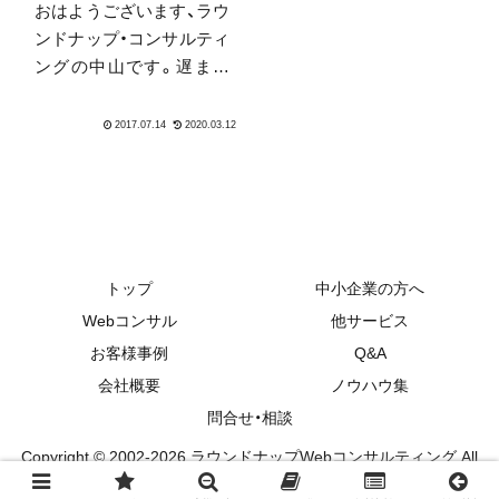
おはようございます、ラウ
秋...
ンドナップ・コンサルティ
ングの中山です。遅まき
ながらハンドスピナーを
Amazonプライムセールの
ついでに買いました。特
にセールでは無かったの
ですが。シンプルなアル
ミの2つ羽根っていうんで
しょうか。感想としては、
これは...
トップ
中小企業の方へ
Webコンサル
他サービス
お客様事例
Q&A
会社概要
ノウハウ集
問合せ・相談
Copyright © 2002-2026 ラウンドナップWebコンサルティング All
Rights Reserved.