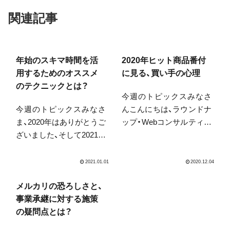
関連記事
年始のスキマ時間を活
2020年ヒット商品番付
用するためのオススメ
に見る、買い手の心理
のテクニックとは？
今週のトピックスみなさ
今週のトピックスみなさ
んこんにちは、ラウンドナ
ま、2020年はありがとうご
ップ・Webコンサルティン
ざいました、そして2021年
グ中山です。先週、うっか
もよろしくお願いできれ
りして書いた気になって
ば幸いです。2020年は、外
いました…。お恥ずかし
的圧力の強い1年でした
い限りです。さて、日経MJ
ね。まるで乗っていた列
の昨日の号をみましたら、
メルカリの恐ろしさと、
車が突然暴走し出してし
2020年ヒット商品番付が
事業承継に対する施策
まったかのように。減速
でていました。特に何か
の疑問点とは？
をし始めたかと思った夏
ア...