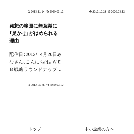
します。 こんにちは、ラウ
あまり日本では本来の意
ンドナップ・コンサルティ
味では盛り上がらないハ
ングの中山です。 めっき
ロウィンですが、経済効果
り冷えてきましたね。朝
としては思ったよりある
発想の範囲に無意識に
が辛いです。この変化が
みたいですね。大体これ
「足かせ」がはめられる
あってこそ、記憶がはっき
が600...
理由
りするようにも思いま
配信日：2012年4月26日み
す...
なさん、こんにちは。ＷＥ
Ｂ戦略ラウンドナップの
中山です。今回もいつも
通り、雑談のようで雑談で
はないはなしです。今、
ECStudioさん、改め
Chatwork株式会社さんを
中心に毎月開かれている
「IT飲み会」の帰...
トップ
中小企業の方へ