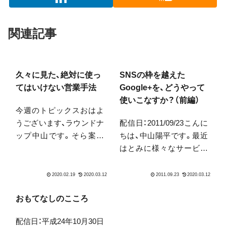
関連記事
久々に見た、絶対に使っ
SNSの枠を越えた
てはいけない営業手法
Google+を、どうやって
使いこなすか？（前編）
今週のトピックスおはよ
うございます、ラウンドナ
配信日：2011/09/23こんに
ップ中山です。そら案内
ちは、中山陽平です。最近
の花粉指数が2になって
はとみに様々なサービス
「上がってきた…」と思う
がはじまって、とてもわく
一方「これでまだ2なの
わくしています。どんな
か…」としょぼくれる朝で
風に使えば、ビジネスの役
す。さて、今回はTwitterに
に立ちますかね？うーん。
おもてなしのこころ
も投げたこちらの話題を
こちらのFacebookページ
配信日：平成24年10月30日
掘り下げたいと思いま
でもいろいろ新しい情報