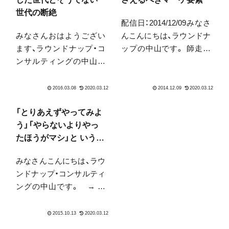
世代の断絶
配信日：2014/12/09みなさ
みなさんおはようござい
んこんにちは、ラウンドナ
ます、ラウンドナップ・コ
ップの中山です。 師走に
ンサルティングの中山で
入り選挙も近づき、寒波も
す。Webサイト作成会社
来たということでなかな
の話の続きの予定でした
か読めない日々が続きま
がその前にお伝えしてお
す。今日「何でもいいから
きたいことができたので、
缶コーヒーがほしいんで
「とりあえずやってみよ
一旦その話題をはさみま
すが」という声が、近くの
う」「やらないよりやっ
す、申し訳ありません。----
LAWSONでPon...
たほうがマシ」と いう言
--------------...
葉・発想の危険性
みなさんこんにちは、ラウ
ンドナップ・コンサルティ
ングの中山です。 → 三
連休シルバーウィーク明
けですね。弊社はその前
に遅い夏季休暇を頂き、少