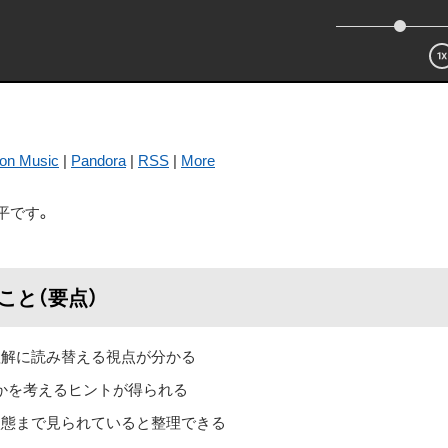
on Music
|
Pandora
|
RSS
|
More
平です。
ること（要点）
理解に読み替える視点が分かる
かを考えるヒントが得られる
状態まで見られていると整理できる