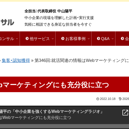
全担当：代表取締役 中山陽平
中小企業の現場を理解した計画・実行支援
気軽に相談できる身近な担当者を今すぐ
bコンサル
他サービス
お客様事例
Q&A
»
集客・認知獲得
»
第346回:就活関連の情報はWebマーケティング
ebマーケティングにも充分役に立つ
2022.10.18
2026