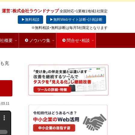
運営：株式会社ラウンドナップ
全国対応・1業種1地域1社限定
▶無料相談
▶無料Webサイト診断・計画診断
※無料相談・無料診断は毎月5社限定となります
会社概要
ノウハウ集
問合せ・相談
にも充
.03.11