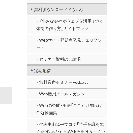
無料ダウンロードノウハウ
『小さな会社がウェブを活用できる
体制の作り方』ガイドブック
Webサイト問題点発見チェックシ
ート
セミナー資料のご請求
定期配信
無料音声セミナーPodcast
Web活用メールマガジン
Webの疑問・用語「ここだけ知れば
OK」動画集
代表中山陽平ブログ「苦手意識を無
くせば、あなたのWeb活用はうまくい