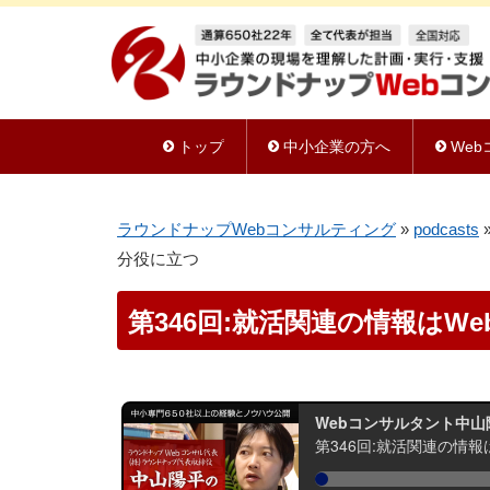
トップ
中小企業の方へ
We
ラウンドナップWebコンサルティング
»
podcasts
分役に立つ
第346回:就活関連の情報はW