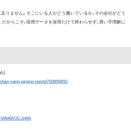
は足りません。そこにいる人がどう働いているか、その会社がどう
。だからこそ、採用データを採用だけで終わらせず、買い手理解に
すめ）
g-shan-yang-pingno-non/id750899892
sDCWM6lV2CJj4Mj