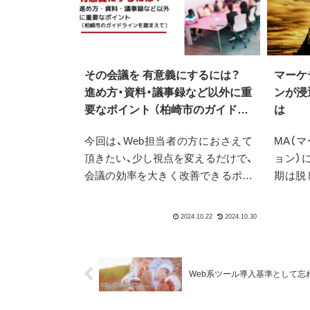
その会議を 有意義にするには？
マーケ
進め方・資料・議事録など以外に重
ンが浸
要なポイント （柏崎市のガイドラ
は
インを踏まえて）
今回は、Web担当者の方におさえて
MA（
頂きたい、少し視点を変えるだけで、
ョン）
会議の効率を大きく改善できるポイ
期は脱
ントについてです。私がコンサルテ
続き注
ィングを行う中で得られたノウハウ
に試せ
の1つでもあります。
てきて
は、Adob
Web系ツール導入基準として忘