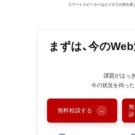
スマートスピーカーはビジネスの何を変え
まずは、今のWe
2024.10.22
2024.10.30
課題がはっ
今の状況を伺った
無
無料相談する
→
診