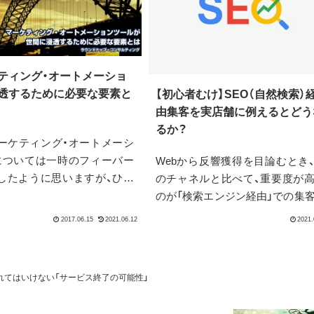
ティング・オートメーショ
透するために必要な要素と
【初心者むけ】SEO（自然検索）
由集客を実店舗に例えるとどう
るか？
マーケティング・オートメーシ
については一時のフィーバー
Webから反響獲得を目論むとき
したように思いますが、ひき
のチャネルと比べて、重要度が
目されている存在です。気軽
のが「検索エンジン経由」での集
そうな、低価格のツールも出
す。なぜなら、ボリュームが大き
楽しみな存在です。ツール
資産として積み上げやすいか
eMarketingCloudやSa...
す。昨今、SNSやYouTubeなどを
とする、検索エンジン以外のル
れてはいけない「サービス終了の可能性」
の...