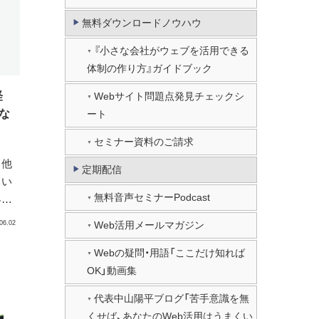
無料ダウンロードノウハウ
『小さな会社がウェブを活用できる
体制の作り方』ガイドブック
経
Webサイト問題点発見チェックシ
な
ート
セミナー資料のご請求
、他
定期配信
高い
無料音声セミナーPodcast
客で
く、
Web活用メールマガジン
らで
始め
Webの疑問・用語「ここだけ知れば
ート
OK」動画集
代表中山陽平ブログ「苦手意識を無
くせば、あなたのWeb活用はうまくい