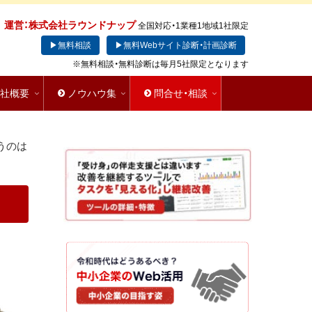
運営：株式会社ラウンドナップ
全国対応・1業種1地域1社限定
▶無料相談
▶無料Webサイト診断・計画診断
※無料相談・無料診断は毎月5社限定となります
会社概要
ノウハウ集
問合せ・相談
うのは