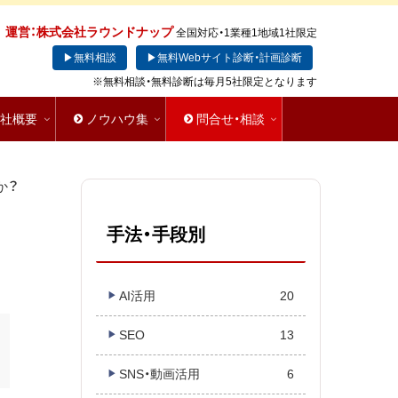
運営：株式会社ラウンドナップ
全国対応・1業種1地域1社限定
▶無料相談
▶無料Webサイト診断・計画診断
※無料相談・無料診断は毎月5社限定となります
会社概要
ノウハウ集
問合せ・相談
か？
手法・手段別
AI活用
20
SEO
13
SNS・動画活用
6