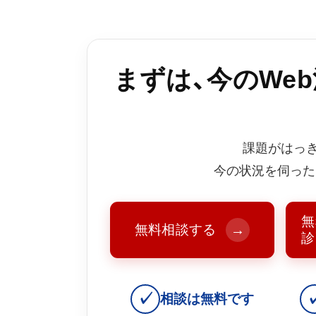
まずは、今のWe
課題がはっ
今の状況を伺った
無
無料相談する
→
診
✓
相談は無料です