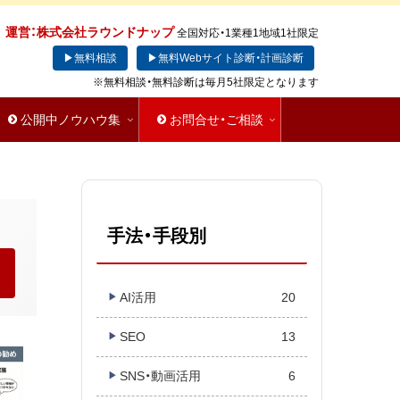
運営：株式会社ラウンドナップ
全国対応・1業種1地域1社限定
▶無料相談
▶無料Webサイト診断・計画診断
※無料相談・無料診断は毎月5社限定となります
公開中ノウハウ集
お問合せ・ご相談
手法・手段別
AI活用
20
SEO
13
SNS・動画活用
6