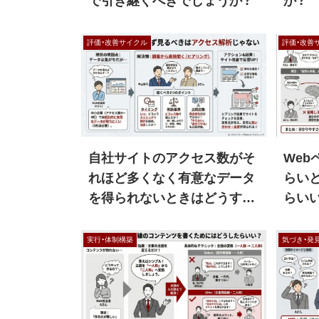
で引き継ぐべきでしょうか？
か？
評価・改善サイクル
評価・改善
自社サイトのアクセス数がそ
We
れほど多くなく有意なデータ
らい
を得られないときはどうすれ
らい
ば良いですか？
実行・体制構築
気づき・発