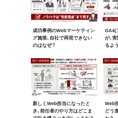
成功事例のWebマーケティン
GA4
グ施策、自社で再現できない
が、
のはなぜ？
るよ
実行・体制構築
実行・体制
新しくWeb担当になったと
We
き、前任者のやり方はどこま
どう