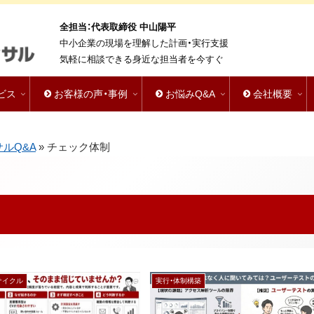
全担当：代表取締役 中山陽平
中小企業の現場を理解した計画・実行支援
気軽に相談できる身近な担当者を今すぐ
ビス
お客様の声・事例
お悩みQ&A
会社概要
サルQ&A
»
チェック体制
サイクル
実行・体制構築