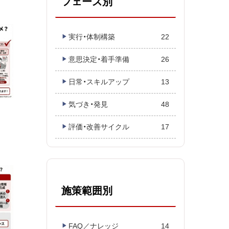
フェーズ別
実行・体制構築
22
意思決定・着手準備
26
日常・スキルアップ
13
気づき・発見
48
評価・改善サイクル
17
施策範囲別
FAQ／ナレッジ
14