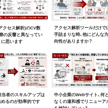
アクセス解析ツールだけで
(アクセス解析)のCV数
手詰まりな時、他にどんな
実際の反響と異なってい
向性がありますか？
うに思います
構築
気づき・発見
b担当者のスキルアップは
中小企業のWebサイト、何
進めるのが効率的です
なくの違和感でリニューア