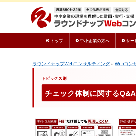
トップ
中小企業の方へ
サー
ラウンドナップWebコンサルティング
»
Webコン
トピックス別
チェック体制に関するQ&A
実行・体制構築
評価・改善