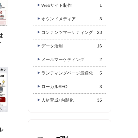
Webサイト制作
1
オウンドメディア
3
コンテンツマーケティング
23
は
方
データ活用
16
メールマーケティング
2
ランディングページ最適化
5
ローカルSEO
3
人材育成・内製化
35
と
ル