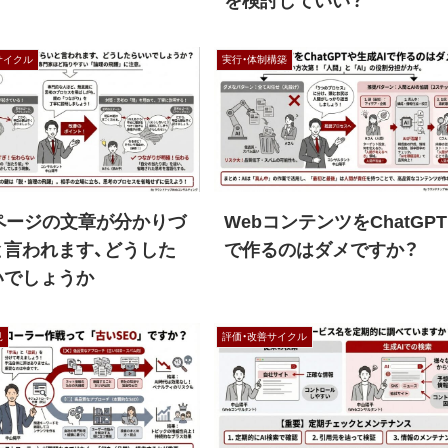
を検討していい？
サイクル
実行・体制構築
bページの文章が分かりづ
WebコンテンツをChatGPT
と言われます、どうした
で作るのはダメですか？
いでしょうか
見
評価・改善サイクル