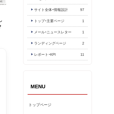
サイト全体・情報設計
97
・
し
トップ・主要ページ
1
？
メール・ニュースレター
1
ランディングページ
2
レポート・KPI
11
MENU
トップページ