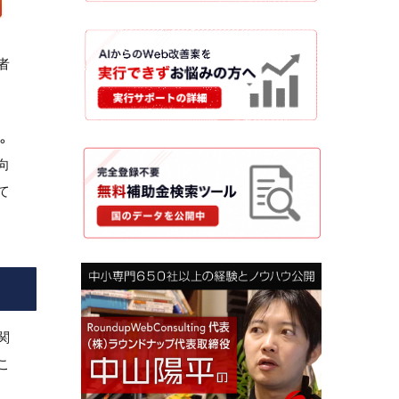
者
。
向
て
関
こ