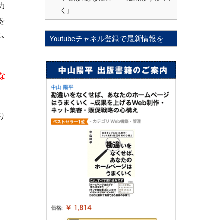
力
く」
を
、
Youtubeチャネル登録で最新情報を
な
り