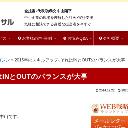
全担当：代表取締役 中山陽平
中小企業の現場を理解した計画・実行支援
気軽に相談できる身近な担当者を今すぐ
ビス
お客様の声・事例
お悩みQ&A
会社概要
ガジン
»
2015年のスキルアップ、それはINとOUTのバランスが大事
はINとOUTのバランスが大事
2014.12.22
2020
中山です。