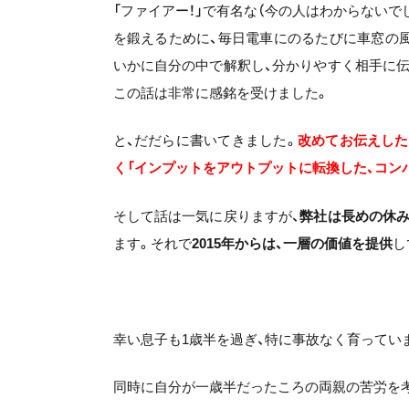
「ファイアー！」で有名な（今の人はわからない
を鍛えるために、毎日電車にのるたびに車窓の
いかに自分の中で解釈し、分かりやすく相手に
この話は非常に感銘を受けました。
と、だだらに書いてきました。
改めてお伝えした
く「インプットをアウトプットに転換した、コン
そして話は一気に戻りますが、
弊社は長めの休み
ます。それで
2015
年からは、一層の価値を提供
し
幸い息子も1歳半を過ぎ、特に事故なく育ってい
同時に自分が一歳半だったころの両親の苦労を考