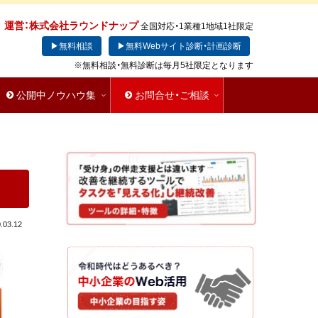
運営：株式会社ラウンドナップ
全国対応・1業種1地域1社限定
▶無料相談
▶無料Webサイト診断・計画診断
※無料相談・無料診断は毎月5社限定となります
公開中ノウハウ集
お問合せ・ご相談
.03.12