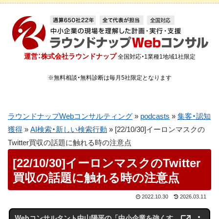
運営：株式会社ラウンドナップ
全国対応・1業種1地域1社限定
※無料相談・無料診断は毎月5社限定となります
ラウンドナップWebコンサルティング
»
podcasts
»
集客・認知
獲得
»
AI検索・新しい検索行動
»
[22/10/30]イーロンマスクの
Twitter買収の話題に触れる時の注意点
[22/10/30]イーロンマスクのTwitter
買収の話題に触れる時の注意点
2022.10.30
2026.03.11