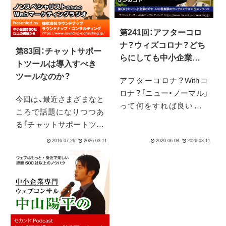
第241回：アフターコロ
ナ？ウィズコロナ？どち
第83回：チャットサポー
らにしても中小企業が
トツールは導入すべき
行うべき3つのコト
ツールなのか？
アフターコロナ？Withコ
ロナ？「ニュー・ノーマル」
今回は、最近さまざまなと
って何をすれば良いの？
ころで話題になりつつあ
ちまたにはたくさんの情
る「チャットサポートツー
報があります。しかし、現
ル」について、その是非の
状今の先行きも見えない
話題を扱っています。い
中で様々な立場立ち位置
ったいそれはどれくらい
からの解釈があふれてい
効果的なのか？それとも
る状態。では、何もせず
入れても意味がないの
「安牌」「鉄板」的な物が出
か？実際に入れてみた経
てくるのを待っていれば
験や、導入事例を元にする
良いのでしょうか。それ
と、いろいろな問題点が見