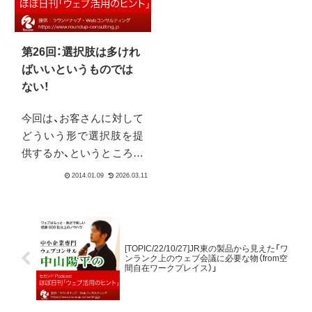
では、手遅れになるかもし
えてくるようです。
れません。
第26回：選択肢は多けれ
ばいいというものでは
ない！
今回は、お客さんに対して
どういう形で選択肢を提
供するか、というところに
ついて少しお伝えできれ
ばと思います。これはコ
ンバージョンレートの改
善、というところに役に立
ちます。元記事は「陳列す
[TOPIC/22/10/27]JR東の製品から見えた「ワ
るジャムは6コがいい？24
ンランク上のウェブ会議に必要な物（from空
間自在ワークプレイス）」
コがいい？買い手の心理
を押さえてコンバージョ
ン率を改善するには」とい