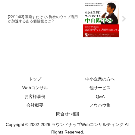
2016.07.26
2026.03.11
2020.06.08
2026.0
う記事ですね。
[22/11/03] 裏返すだけで、御社のウェブ活用
が加速するある価値観とは？
トップ
中小企業の方へ
Webコンサル
他サービス
お客様事例
Q&A
会社概要
ノウハウ集
問合せ・相談
Copyright © 2002-2026 ラウンドナップWebコンサルティング All
Rights Reserved.