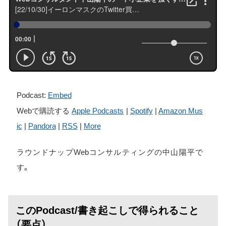
Podcast:
Embed
Webで購読する
Apple Podcasts
|
Spotify
|
Amazon Mus
ic
|
Pandora
|
RSS
|
More
ラウンドナップWebコンサルティングの中山陽平で
す。
このPodcast/書き起こしで得られること
（要点）