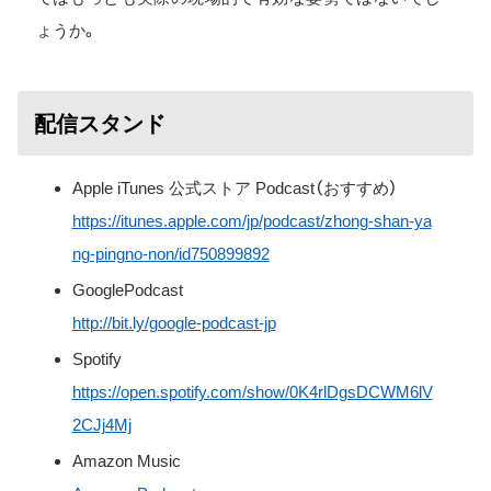
ょうか。
配信スタンド
Apple iTunes 公式ストア Podcast（おすすめ）
https://itunes.apple.com/jp/podcast/zhong-shan-ya
ng-pingno-non/id750899892
GooglePodcast
http://bit.ly/google-podcast-jp
Spotify
https://open.spotify.com/show/0K4rlDgsDCWM6lV
2CJj4Mj
Amazon Music