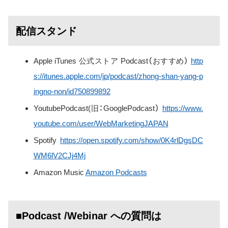
配信スタンド
Apple iTunes 公式ストア Podcast（おすすめ）
http
s://itunes.apple.com/jp/podcast/zhong-shan-yang-p
ingno-non/id750899892
YoutubePodcast(旧：GooglePodcast）
https://www.
youtube.com/user/WebMarketingJAPAN
Spotify
https://open.spotify.com/show/0K4rlDgsDC
WM6lV2CJj4Mj
Amazon Music
Amazon Podcasts
■Podcast /Webinar への質問は