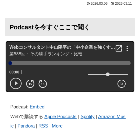
2026.03.06
2026.03.11
Podcastを今すぐここで聞く
Podcast:
Embed
Webで購読する
Apple Podcasts
|
Spotify
|
Amazon Mus
ic
|
Pandora
|
RSS
|
More