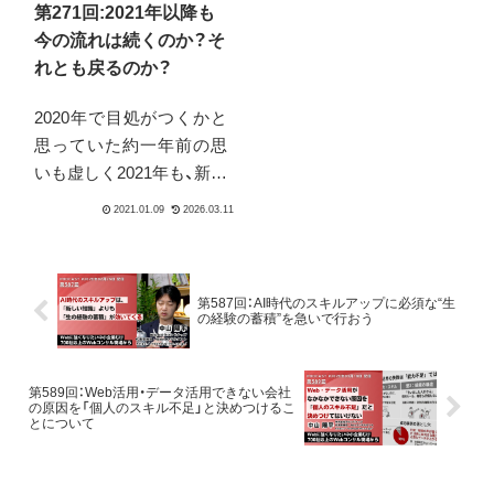
第271回:2021年以降も
今の流れは続くのか？そ
れとも戻るのか？
2020年で目処がつくかと
思っていた約一年前の思
いも虚しく2021年も、新型
コロナに振り回される世
の中は続いています。こ
のビジネスの転換を余儀
なくされている流れは、ワ
第587回：AI時代のスキルアップに必須な“生
クチンの広まりや意識の
の経験の蓄積”を急いで行おう
変化によって、変わるので
しょうか？その後は戻る
のでしょうか？それとも
第589回：Web活用・データ活用できない会社
の原因を「個人のスキル不足」と決めつけるこ
そのまま継続するのでし
とについて
ょうか？中小企業のWeb
活用の観点を中心にお伝