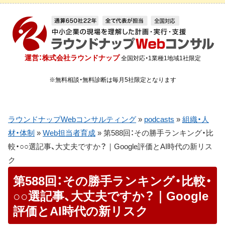
運営：株式会社ラウンドナップ
全国対応・1業種1地域1社限定
※無料相談・無料診断は毎月5社限定となります
ラウンドナップWebコンサルティング
»
podcasts
»
組織・人
材・体制
»
Web担当者育成
»
第588回：その勝手ランキング・比
較・○○選記事、大丈夫ですか？｜Google評価とAI時代の新リス
ク
第588回：その勝手ランキング・比較・
○○選記事、大丈夫ですか？｜Google
評価とAI時代の新リスク