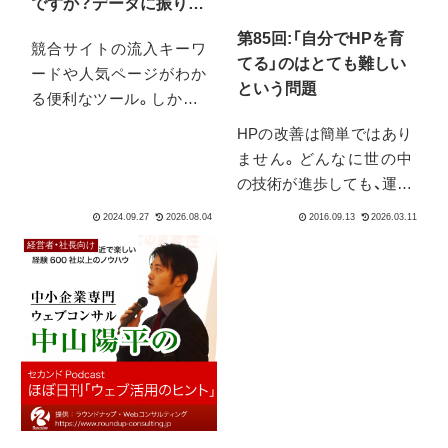
ですか？データに振り回
されないWeb解析っｃ
第85回:「自分でHPを育
競合サイトの流入キーワ
てる」のはとても難しい
ードや人気ページがわか
という問題
る便利なツール。しかし、
表示される数字を鵜呑み
HPの改善は簡単ではあり
にすると、Web戦略の方向
ません。どんなに世の中
性を見誤る危険がありま
の技術が進歩しても、運用
す。なぜなら、それらはあ
するノウハウがないと反
くまで参考値だからで
響は得られません。セル
経営者・社長向け
す。今回は、ツールの数字
フサービス系のサービス
とどう向き合うべきか、本
がかかげるキャッチコピ
当に見るべきポイントは
ーは、価格を下げることに
どこなのかを、具体的なツ
寄るネガティブな印象を、
ールを例に挙げて解説し
なんとかポジティブに変
ます。
えるために使われていま
す。