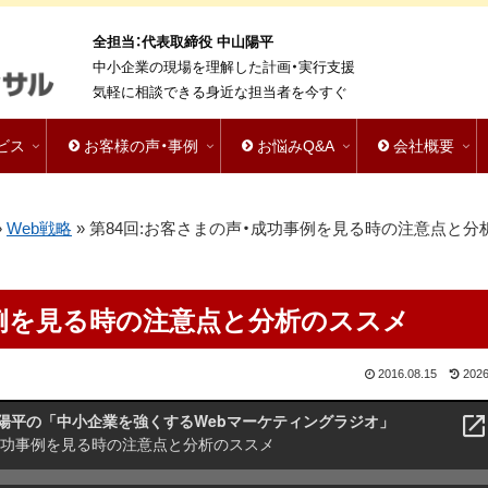
全担当：代表取締役 中山陽平
中小企業の現場を理解した計画・実行支援
気軽に相談できる身近な担当者を今すぐ
ビス
お客様の声・事例
お悩みQ&A
会社概要
»
Web戦略
»
第84回:お客さまの声・成功事例を見る時の注意点と分
事例を見る時の注意点と分析のススメ
2016.08.15
2026