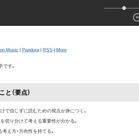
on Music
|
Pandora
|
RSS
|
More
平です。
ること（要点）
だけで信じずに読むための視点が身につく。
風を切り分けて考える重要性が分かる。
る考え方・方向性を持てる。