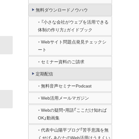
無料ダウンロードノウハウ
『小さな会社がウェブを活用できる
体制の作り方』ガイドブック
Webサイト問題点発見チェックシ
ート
セミナー資料のご請求
定期配信
無料音声セミナーPodcast
Web活用メールマガジン
Webの疑問・用語「ここだけ知れば
OK」動画集
代表中山陽平ブログ「苦手意識を無
くせば、あなたのWeb活用はうまくい