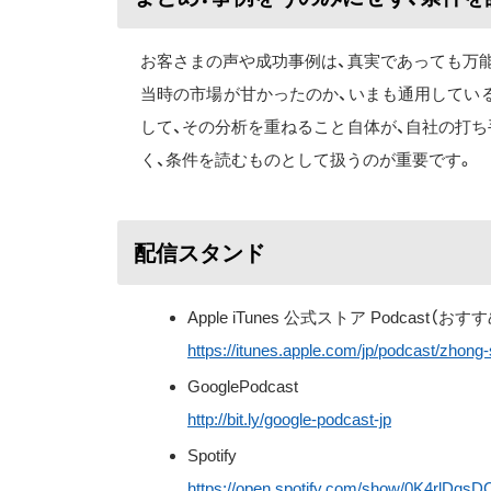
お客さまの声や成功事例は、真実であっても万
当時の市場が甘かったのか、いまも通用してい
して、その分析を重ねること自体が、自社の打
く、条件を読むものとして扱うのが重要です。
配信スタンド
Apple iTunes 公式ストア Podcast（おす
https://itunes.apple.com/jp/podcast/zhon
GooglePodcast
http://bit.ly/google-podcast-jp
Spotify
https://open.spotify.com/show/0K4rlDg