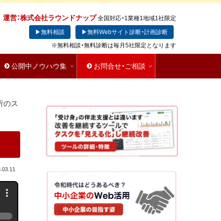
運営：株式会社ラウンドナップ
全国対応・1業種1地域1社限定
▶無料相談
▶無料Webサイト診断・計画診断
※無料相談・無料診断は毎月5社限定となります
公開中ノウハウ集
お問合せ・ご相談
析のス
.03.11