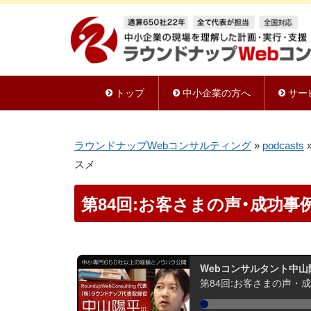
トップ
中小企業の方へ
サー
ラウンドナップWebコンサルティング
»
podcasts
スメ
第84回:お客さまの声・成功