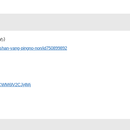
すめ）
g-shan-yang-pingno-non/id750899892
sDCWM6lV2CJj4Mj