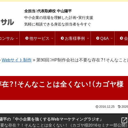
全担当：代表取締役 中山陽平
中小企業の現場を理解した計画・実行支援
気軽に相談できる身近な担当者を今すぐ
bコンサル
他サービス
お客様事例
Q&A
»
Webサイト制作
»
第90回：HP制作会社は不要な存在？！そんなこ
存在？！そんなことは全くない！（カゴヤ様
2016.12.25
2026